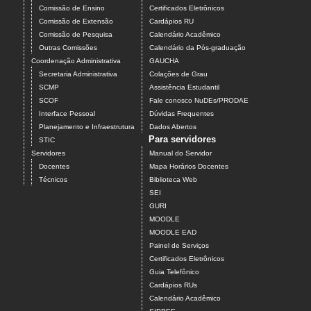
Comissão de Ensino
Certificados Eletrônicos
Comissão de Extensão
Cardápios RU
Comissão de Pesquisa
Calendário Acadêmico
Outras Comissões
Calendário da Pós-graduação
Coordenação Administrativa
GAUCHA
Secretaria Administrativa
Colações de Grau
SCMP
Assistência Estudantil
SCOF
Fale conosco NuDEs/PRODAE
Interface Pessoal
Dúvidas Frequentes
Planejamento e Infraestrutura
Dados Abertos
Para servidores
STIC
Servidores
Manual do Servidor
Docentes
Mapa Horários Docentes
Técnicos
Biblioteca Web
SEI
GURI
MOODLE
MOODLE EAD
Painel de Serviços
Certificados Eletrônicos
Guia Telefônico
Cardápios RUs
Calendário Acadêmico