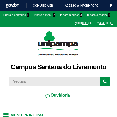
Pular
COMUNICA BR
ACESSO À INFORMAÇÃO
PART
para o
IR
Ir para o conteúdo
1
Ir para o menu
2
Ir para a busca
3
Ir para o rodapé
4
conteúdo
PARA
principal
Alto contraste
Mapa do site
O
CONTEÚDO
Campus Santana do Livramento
Ouvidoria
MENU PRINCIPAL