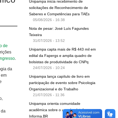
Unipampa inicia recebimento de
solicitações de Reconhecimento de
Saberes e Competências para TAEs
05/08/2026 - 16:38
Nota de pesar: José Luís Fagundes
Teixeira
31/07/2026 - 13:52
lo de
Unipampa capta mais de R$ 443 mil em
crições
edital da Fapergs e amplia quadro de
Ingresso
.
bolsistas de produtividade do CNPq
24/07/2026 - 10:24
ogia da
r em
Unipampa lança capítulo de livro em
e
participação de evento sobre Psicologia
Organizacional e do Trabalho
21/07/2026 - 11:36
o,
Unipampa orienta comunidade
acadêmica sobre o uso da plataforma
 da
Informa.BR