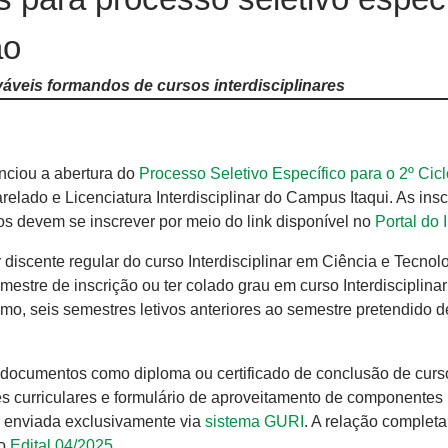
ão
váveis formandos de cursos interdisciplinares
ciou a abertura do
Processo Seletivo Específico para o 2º Cic
elado e Licenciatura Interdisciplinar do Campus Itaqui. As ins
dos devem se inscrever por meio do link disponível no
Portal do 
r discente regular do curso Interdisciplinar em Ciência e Tecnol
stre de inscrição ou ter colado grau em curso Interdisciplina
o, seis semestres letivos anteriores ao semestre pretendido d
 documentos como diploma ou certificado de conclusão de curs
s curriculares e formulário de aproveitamento de componentes
er enviada exclusivamente via
sistema GURI
. A relação completa
do
Edital 04/2025
.