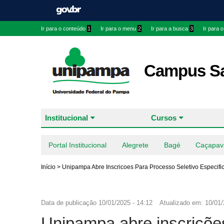
Ir para o conteúdo
1
Ir para o menu
2
Ir para a busca
3
Ir para 
Campus Sa
Institucional
Cursos
Portal Institucional
Alegrete
Bagé
Caçapav
Início
>
Unipampa Abre Inscricoes Para Processo Seletivo Especifi
Data de publicação
10/01/2025 - 14:12
Atualizado em:
10/01/
Unipampa abre inscrições