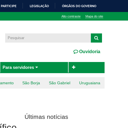
PARTICIPE
LEGISLAÇÃO
ÓRGÃOS DO GOVERNO
Alto contraste
Mapa do site
Ouvidoria
Para servidores
ramento
São Borja
São Gabriel
Uruguaiana
Últimas notícias
fico