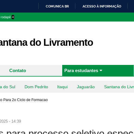
Pular
COMUNICA BR
ACESSO À INFORMAÇÃO
para o
IR
o rodapé
4
conteúdo
PARA
principal
O
CONTEÚDO
ntana do Livramento
Contato
Para estudantes
a do Sul
Dom Pedrito
Itaqui
Jaguarão
Santana do Liv
co Para 2o Ciclo de Formacao
2025 - 14:39
 para processo seletivo especí