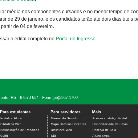
maior média nos componentes cursados e no menor tempo de co
tir de 29 de janeiro, e os candidatos terão até dois dias úteis p
partir de 04 de fevereiro.​
ssar o edital completo no
Portal do Ingresso
.
amento, RS - 97573-634 - Fone (55)3967-1700
Para estudantes
Para servidores
Mais
Portal do Aluno
Manual do Servidor
Acesso ao Antigo Portal
Biblioteca Web
Mapa Horários Docentes
Disponibilidade de Salas
Normalização de Trabalhos
Biblioteca Web
Reserva de Sala
GURI
SEI
A Unipampa