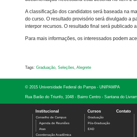
A classificação dos candidatos será baseada na 
do curso. O resultado provisório será divulgado a par
interpor recursos. ​O resultado final será publicado a 
Para mais informações, os interessados podem ace
Tags:
Graduação
,
Seleções
,
Alegrete
© 2015 Universidade Federal do Pampa - UNIPAMPA
Rua Barão do Triunfo, 1048 - Bairro Centro - Santana do Livr
Institucional
Cursos
Contato
Conselho de Campus
Graduação
Agenda de Reuniões
Pós-Graduação
Atas
EAD
Coordenação Acadêmica