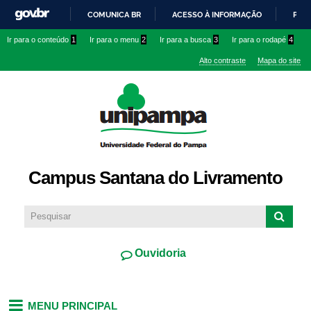
Pular
COMUNICA BR
ACESSO À INFORMAÇÃO
PART
para o
IR
Ir para o conteúdo
1
Ir para o menu
2
Ir para a busca
3
Ir para o rodapé
4
conteúdo
PARA
principal
Alto contraste
Mapa do site
O
CONTEÚDO
Campus Santana do Livramento
Ouvidoria
MENU PRINCIPAL