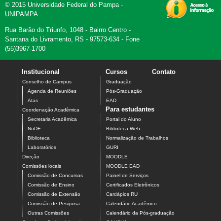
© 2015 Universidade Federal do Pampa -
UNIPAMPA
Rua Barão do Triunfo, 1048 - Bairro Centro -
Santana do Livramento, RS - 97573-634 - Fone
(55)3967-1700
Institucional
Cursos
Contato
Conselho de Campus
Graduação
Agenda de Reuniões
Pós-Graduação
Atas
EAD
Para estudantes
Coordenação Acadêmica
Secretaria Acadêmica
Portal do Aluno
NuDE
Biblioteca Web
Biblioteca
Normalização de Trabalhos
Laboratórios
GURI
Direção
MOODLE
Comissões locais
MOODLE EAD
Comissão de Concursos
Painel de Serviços
Comissão de Ensino
Certificados Eletrônicos
Comissão de Extensão
Cardápios RU
Comissão de Pesquisa
Calendário Acadêmico
Outras Comissões
Calendário da Pós-graduação