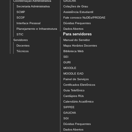
Coordenação Administrativa
GAUCHA
Secretaria Administrativa
Colações de Grau
SCMP
Assistência Estudantil
SCOF
Fale conosco NuDEs/PRODAE
Interface Pessoal
Dúvidas Frequentes
Planejamento e Infraestrutura
Dados Abertos
Para servidores
STIC
Servidores
Manual do Servidor
Docentes
Mapa Horários Docentes
Técnicos
Biblioteca Web
SEI
GURI
MOODLE
MOODLE EAD
Painel de Serviços
Certificados Eletrônicos
Guia Telefônico
Cardápios RUs
Calendário Acadêmico
SIPPEE
GAUCHA
SGI
Dúvidas Frequentes
Dados Abertos