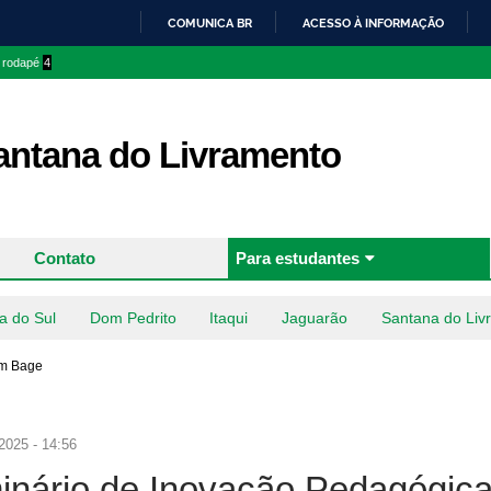
Pular
COMUNICA BR
ACESSO À INFORMAÇÃO
para o
IR
o rodapé
4
conteúdo
PARA
principal
O
CONTEÚDO
ntana do Livramento
Contato
Para estudantes
a do Sul
Dom Pedrito
Itaqui
Jaguarão
Santana do Liv
Em Bage
2025 - 14:56
inário de Inovação Pedagógic