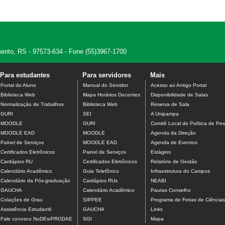
amento, RS - 97573-634 - Fone (55)3967-1700
Para estudantes
Para servidores
Mais
Portal do Aluno
Manual do Servidor
Acesso ao Antigo Portal
Biblioteca Web
Mapa Horários Docentes
Disponibilidade de Salas
Normalização de Trabalhos
Biblioteca Web
Reserva de Sala
GURI
SEI
A Unipampa
MOODLE
GURI
Comitê Local de Política de Pes
MOODLE EAD
MOODLE
Agenda da Direção
Painel de Serviços
MOODLE EAD
Agenda de Eventos
Certificados Eletrônicos
Painel de Serviços
Estágios
Cardápios RU
Certificados Eletrônicos
Relatório de Gestão
Calendário Acadêmico
Guia Telefônico
Infraestrutura do Campus
Calendário da Pós-graduação
Cardápios RUs
NEABI
GAUCHA
Calendário Acadêmico
Pautas Conselho
Colações de Grau
SIPPEE
Programa de Feiras de Ciência
Assistência Estudantil
GAUCHA
Links
Fale conosco NuDEs/PRODAE
SGI
Mapa