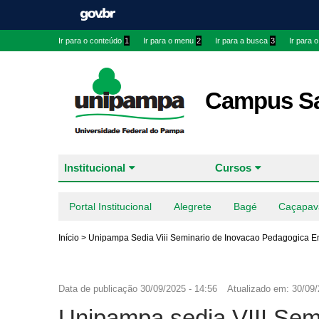
Ir para o conteúdo
1
Ir para o menu
2
Ir para a busca
3
Ir para 
Campus Sa
Institucional
Cursos
Portal Institucional
Alegrete
Bagé
Caçapav
Início
>
Unipampa Sedia Viii Seminario de Inovacao Pedagogica 
Data de publicação
30/09/2025 - 14:56
Atualizado em:
30/09/
Unipampa sedia VIII Sem