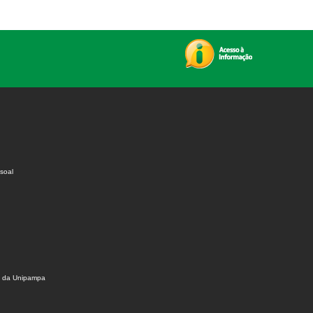
soal
s da Unipampa