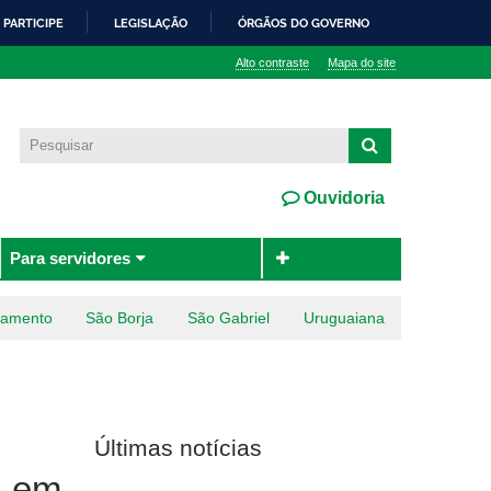
PARTICIPE
LEGISLAÇÃO
ÓRGÃOS DO GOVERNO
Alto contraste
Mapa do site
Ouvidoria
Para servidores
ramento
São Borja
São Gabriel
Uruguaiana
Últimas notícias
a em