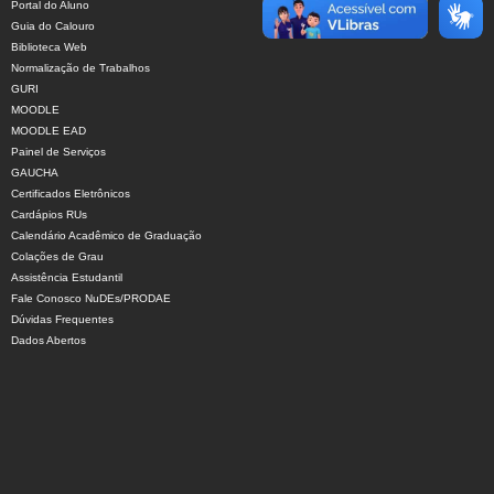
Portal do Aluno
Guia do Calouro
Biblioteca Web
Normalização de Trabalhos
GURI
MOODLE
MOODLE EAD
Painel de Serviços
GAUCHA
Certificados Eletrônicos
Cardápios RUs
Calendário Acadêmico de Graduação
Colações de Grau
Assistência Estudantil
Fale Conosco NuDEs/PRODAE
Dúvidas Frequentes
Dados Abertos