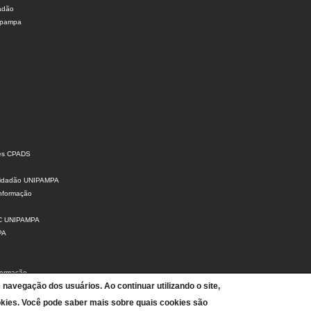
dadão
nipampa
ões CPADS
 Cidadão UNIPAMPA
Informação
SIC UNIPAMPA
PA
formação
e navegação dos usuários. Ao continuar utilizando o site,
ção de Dados Pessoais
 de Contas
kies. Você pode saber mais sobre quais cookies são