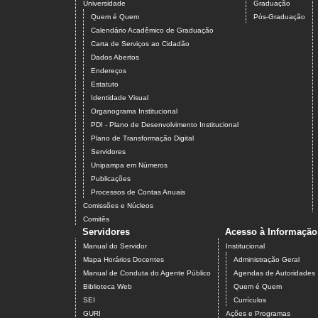
Universidade
Graduação
Quem é Quem
Pós-Graduação
Calendário Acadêmico de Graduação
Carta de Serviços ao Cidadão
Dados Abertos
Endereços
Estatuto
Identidade Visual
Organograma Institucional
PDI - Plano de Desenvolvimento Institucional
Plano de Transformação Digital
Servidores
Unipampa em Números
Publicações
Processos de Contas Anuais
Comissões e Núcleos
Comitês
Servidores
Acesso à Informação
Manual do Servidor
Institucional
Mapa Horários Docentes
Administração Geral
Manual de Conduta do Agente Público
Agendas de Autoridades
Biblioteca Web
Quem é Quem
SEI
Currículos
GURI
Ações e Programas