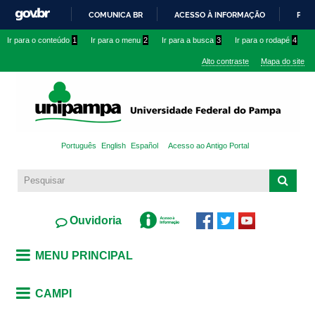
Pular
COMUNICA BR
ACESSO À INFORMAÇÃO
PART
para o
IR
Ir para o conteúdo
1
Ir para o menu
2
Ir para a busca
3
Ir para o rodapé
4
conteúdo
PARA
principal
Alto contraste
Mapa do site
O
CONTEÚDO
Português
English
Español
Acesso ao Antigo Portal
Ouvidoria
MENU PRINCIPAL
CAMPI