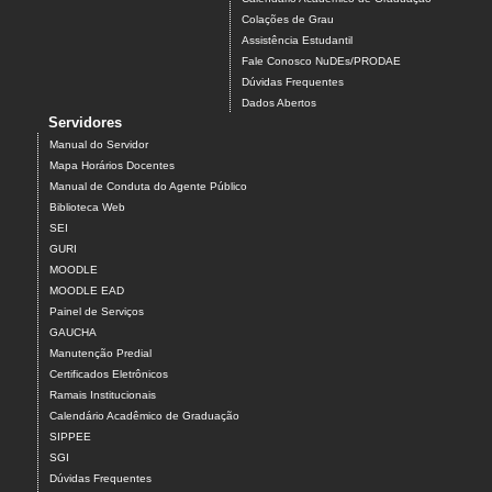
Colações de Grau
Assistência Estudantil
Fale Conosco NuDEs/PRODAE
Dúvidas Frequentes
Dados Abertos
Servidores
Manual do Servidor
Mapa Horários Docentes
Manual de Conduta do Agente Público
Biblioteca Web
SEI
GURI
MOODLE
MOODLE EAD
Painel de Serviços
GAUCHA
Manutenção Predial
Certificados Eletrônicos
Ramais Institucionais
Calendário Acadêmico de Graduação
SIPPEE
SGI
Dúvidas Frequentes