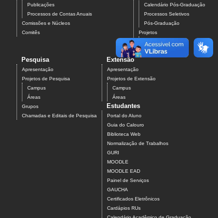
Publicações
Calendário Pós-Graduação
Processos de Contas Anuais
Processos Seletivos
Comissões e Núcleos
Pós-Graduação
Comitês
Projetos
Campus
Áreas
Pesquisa
Extensão
Apresentação
Apresentação
Projetos de Pesquisa
Projetos de Extensão
Campus
Campus
Áreas
Áreas
Estudantes
Grupos
Chamadas e Editais de Pesquisa
Portal do Aluno
Guia do Calouro
Biblioteca Web
Normalização de Trabalhos
GURI
MOODLE
MOODLE EAD
Painel de Serviços
GAUCHA
Certificados Eletrônicos
Cardápios RUs
Calendário Acadêmico de Graduação