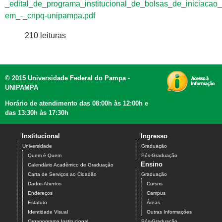
_edital_de_programa_institucional_de_bolsas_de_iniciacao_
em_-_cnpq-unipampa.pdf
210 leituras
© 2015 Universidade Federal do Pampa -
UNIPAMPA
Horário de atendimento das 08:00h às 12:00h e
das 13:30h às 17:30h
Institucional
Ingresso
Universidade
Graduação
Quem é Quem
Pós-Graduação
Ensino
Calendário Acadêmico de Graduação
Carta de Serviços ao Cidadão
Graduação
Dados Abertos
Cursos
Endereços
Campus
Estatuto
Áreas
Identidade Visual
Outras Informações
Organograma Institucional
Pós-Graduação