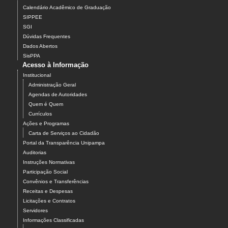
Calendário Acadêmico de Graduação
SIPPEE
SGI
Dúvidas Frequentes
Dados Abertos
SisPPA
Acesso à Informação
Institucional
Administração Geral
Agendas de Autoridades
Quem é Quem
Currículos
Ações e Programas
Carta de Serviços ao Cidadão
Portal da Transparência Unipampa
Auditorias
Instruções Normativas
Participação Social
Convênios e Transferências
Receitas e Despesas
Licitações e Contratos
Servidores
Informações Classificadas