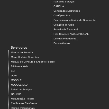
Painel de Serviços
GAUCHA
Certificados Eletrônicos
Cardápios RUs
Calendário Acadêmico de Graduação
Colações de Grau
Assistência Estudantil
Fale Conosco NuDEs/PRODAE
Dúvidas Frequentes
Dados Abertos
Servidores
Manual do Servidor
Mapa Horários Docentes
Manual de Conduta do Agente Público
Biblioteca Web
SEI
GURI
MOODLE
MOODLE EAD
Painel de Serviços
GAUCHA
Manutenção Predial
Certificados Eletrônicos
Ramais Institucionais