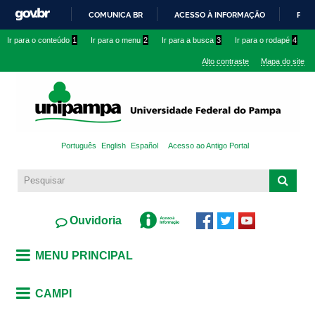
Pular
COMUNICA BR
ACESSO À INFORMAÇÃO
PART
para o
IR
Ir para o conteúdo
1
Ir para o menu
2
Ir para a busca
3
Ir para o rodapé
4
conteúdo
PARA
principal
Alto contraste
Mapa do site
O
CONTEÚDO
Português
English
Español
Acesso ao Antigo Portal
Ouvidoria
MENU PRINCIPAL
CAMPI