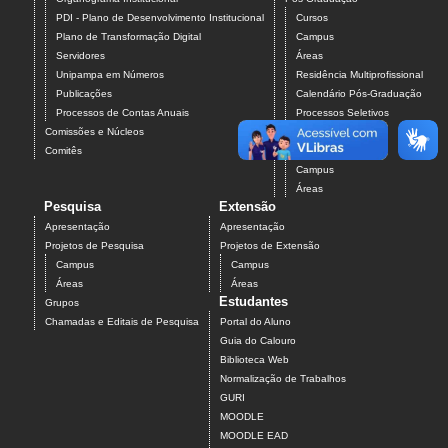
PDI - Plano de Desenvolvimento Institucional
Cursos
Plano de Transformação Digital
Campus
Servidores
Áreas
Unipampa em Números
Residência Multiprofissional
Publicações
Calendário Pós-Graduação
Processos de Contas Anuais
Processos Seletivos
Comissões e Núcleos
Pós-Graduação
Comitês
Projetos
Campus
Áreas
Pesquisa
Extensão
Apresentação
Apresentação
Projetos de Pesquisa
Projetos de Extensão
Campus
Campus
Áreas
Áreas
Estudantes
Grupos
Chamadas e Editais de Pesquisa
Portal do Aluno
Guia do Calouro
Biblioteca Web
Normalização de Trabalhos
GURI
MOODLE
MOODLE EAD