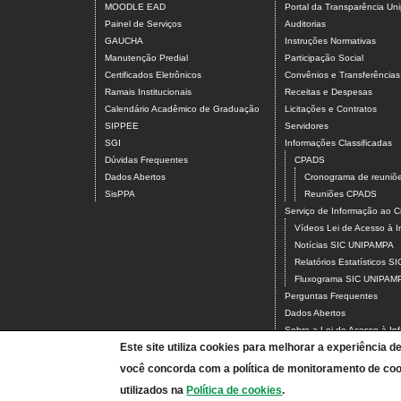
MOODLE EAD
Portal da Transparência U
Painel de Serviços
Auditorias
GAUCHA
Instruções Normativas
Manutenção Predial
Participação Social
Certificados Eletrônicos
Convênios e Transferências
Ramais Institucionais
Receitas e Despesas
Calendário Acadêmico de Graduação
Licitações e Contratos
SIPPEE
Servidores
SGI
Informações Classificadas
Dúvidas Frequentes
CPADS
Dados Abertos
Cronograma de reuni
SisPPA
Reuniões CPADS
Serviço de Informação ao
Vídeos Lei de Acesso à 
Notícias SIC UNIPAMPA
Relatórios Estatísticos 
Fluxograma SIC UNIPAM
Perguntas Frequentes
Dados Abertos
Sobre a Lei de Acesso à In
Este site utiliza cookies para melhorar a experiência d
LGPD - Lei Geral de Prote
Transparência e Prestação
você concorda com a política de monitoramento de coo
Consulta Processos Público
utilizados na
Política de cookies
.