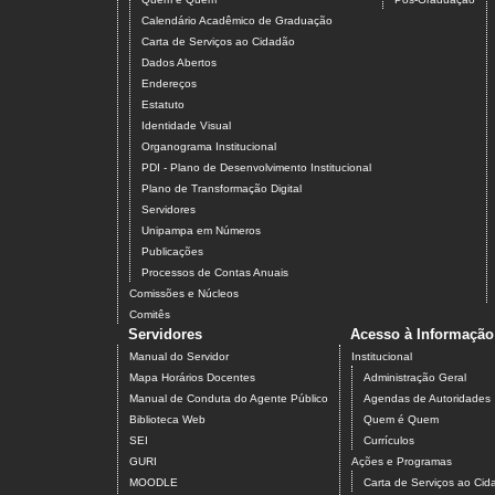
Calendário Acadêmico de Graduação
Carta de Serviços ao Cidadão
Dados Abertos
Endereços
Estatuto
Identidade Visual
Organograma Institucional
PDI - Plano de Desenvolvimento Institucional
Plano de Transformação Digital
Servidores
Unipampa em Números
Publicações
Processos de Contas Anuais
Comissões e Núcleos
Comitês
Servidores
Acesso à Informação
Manual do Servidor
Institucional
Mapa Horários Docentes
Administração Geral
Manual de Conduta do Agente Público
Agendas de Autoridades
Biblioteca Web
Quem é Quem
SEI
Currículos
GURI
Ações e Programas
MOODLE
Carta de Serviços ao Ci