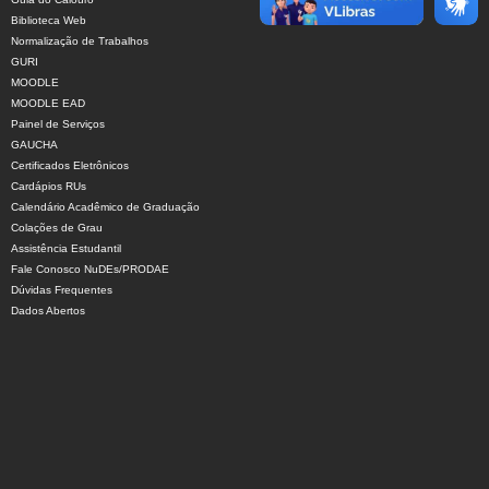
Biblioteca Web
Normalização de Trabalhos
GURI
MOODLE
MOODLE EAD
Painel de Serviços
GAUCHA
Certificados Eletrônicos
Cardápios RUs
Calendário Acadêmico de Graduação
Colações de Grau
Assistência Estudantil
Fale Conosco NuDEs/PRODAE
Dúvidas Frequentes
Dados Abertos