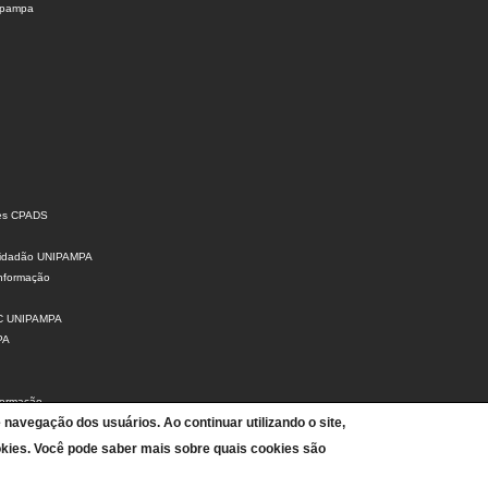
nipampa
ões CPADS
 Cidadão UNIPAMPA
Informação
SIC UNIPAMPA
PA
formação
e navegação dos usuários. Ao continuar utilizando o site,
ção de Dados Pessoais
 de Contas
kies. Você pode saber mais sobre quais cookies são
s