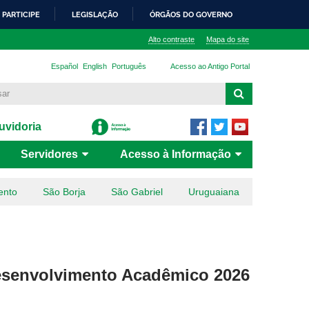
PARTICIPE
LEGISLAÇÃO
ÓRGÃOS DO GOVERNO
Alto contraste
Mapa do site
Español
English
Português
Acesso ao Antigo Portal
vidoria
Servidores
Acesso à Informação
ento
São Borja
São Gabriel
Uruguaiana
 Desenvolvimento Acadêmico 2026