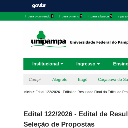
Ir para o conteúdo
1
Ir para o menu
2
Ir para a busca
3
Ir para
Institucional
Ingresso
Ensin
Campi:
Alegrete
Bagé
Caçapava do Su
Início
>
Edital 122/2026 - Edital de Resultado Final do Edital de
Edital 122/2026 - Edital de Re
Seleção de Propostas