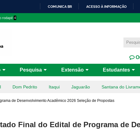
Pular
COMUNICA BR
ACESSO À INFORMAÇÃO
para o
IR
 o rodapé
4
conteúdo
PARA
principal
O
CONTEÚDO
Ou
o
Pesquisa
Extensão
Estudantes
l
Dom Pedrito
Itaqui
Jaguarão
Santana do Livram
 Programa de Desenvolvimento Acadêmico 2026 Seleção de Propostas
sultado Final do Edital de Programa de