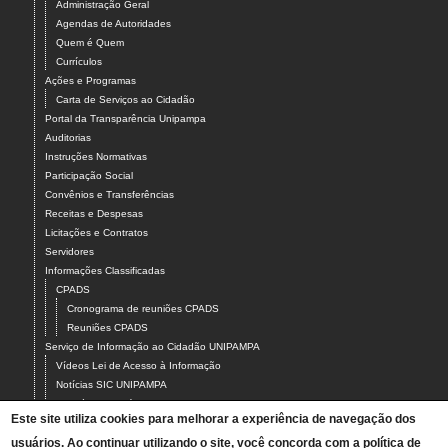
Administração Geral
Agendas de Autoridades
Quem é Quem
Currículos
Ações e Programas
Carta de Serviços ao Cidadão
Portal da Transparência Unipampa
Auditorias
Instruções Normativas
Participação Social
Convênios e Transferências
Receitas e Despesas
Licitações e Contratos
Servidores
Informações Classificadas
CPADS
Cronograma de reuniões CPADS
Reuniões CPADS
Serviço de Informação ao Cidadão UNIPAMPA
Vídeos Lei de Acesso à Informação
Notícias SIC UNIPAMPA
Relatórios Estatísticos SIC UNIPAMPA
Este site utiliza cookies para melhorar a experiência de navegação dos
Fluxograma SIC UNIPAMPA
usuários. Ao continuar utilizando o site, você concorda com a política de
Perguntas Frequentes