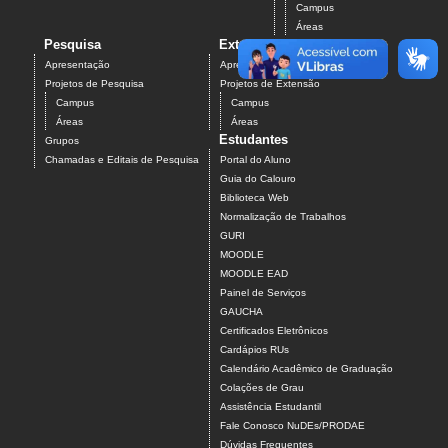
Campus
Áreas
Pesquisa
Extensão
Apresentação
Apresentação
Projetos de Pesquisa
Projetos de Extensão
Campus
Campus
Áreas
Áreas
Estudantes
Grupos
Chamadas e Editais de Pesquisa
Portal do Aluno
Guia do Calouro
Biblioteca Web
Normalização de Trabalhos
GURI
MOODLE
MOODLE EAD
Painel de Serviços
GAUCHA
Certificados Eletrônicos
Cardápios RUs
Calendário Acadêmico de Graduação
Colações de Grau
Assistência Estudantil
Fale Conosco NuDEs/PRODAE
Dúvidas Frequentes