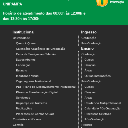
UNIPAMPA
Horário de atendimento das 08:00h às 12:00h e
das 13:30h às 17:30h
Institucional
Ingresso
Universidade
Graduação
Quem é Quem
Pós-Graduação
Ensino
Calendário Acadêmico de Graduação
Carta de Serviços ao Cidadão
Graduação
Dados Abertos
Cursos
Endereços
Campus
Estatuto
Áreas
Identidade Visual
Outras Informações
Organograma Institucional
Pós-Graduação
PDI - Plano de Desenvolvimento Institucional
Cursos
Plano de Transformação Digital
Campus
Servidores
Áreas
Unipampa em Números
Residência Multiprofissional
Publicações
Calendário Pós-Graduação
Processos de Contas Anuais
Processos Seletivos
Comissões e Núcleos
Pós-Graduação
Comitês
Projetos