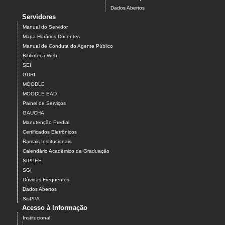
Dados Abertos
Servidores
Manual do Servidor
Mapa Horários Docentes
Manual de Conduta do Agente Público
Biblioteca Web
SEI
GURI
MOODLE
MOODLE EAD
Painel de Serviços
GAUCHA
Manutenção Predial
Certificados Eletrônicos
Ramais Institucionais
Calendário Acadêmico de Graduação
SIPPEE
SGI
Dúvidas Frequentes
Dados Abertos
SisPPA
Acesso à Informação
Institucional