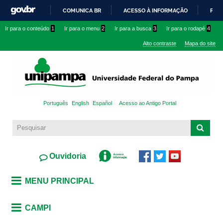
Pular
COMUNICA BR
ACESSO À INFORMAÇÃO
PART
para o
IR
Ir para o conteúdo
1
Ir para o menu
2
Ir para a busca
3
Ir para o rodapé
4
conteúdo
PARA
principal
Alto contraste
Mapa do site
O
CONTEÚDO
Português
English
Español
Acesso ao Antigo Portal
Ouvidoria
MENU PRINCIPAL
CAMPI