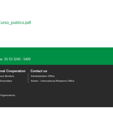
urso_publico.pdf
e: 55 53 3240 - 5400
onal Cooperation
Contact us
hout Borders
Administration Office
niversities
Arinter - International Relations Office
al Agreements