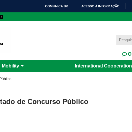
Skip to
COMUNICA BR
ACESSO À INFORMAÇÃO
main
IR
4
content
PARA
O
CONTEÚDO
Ou
Mobility
International Cooperation
Público
ultado de Concurso Público