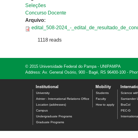
Seleções
Concurso Docente
Arquivo:
edital_508-2024_-_edital_de_resultado_de_conc
1118 reads
© 2015 Universidade Federal do Pampa - UNIPAMPA
Address: Av. General Osório, 900 - Bagé, RS 96400-100 - Phon
Institutional
Mobility
Internati
University
Students
Science wit
Arinter - International Relations Office
Faculty
Santander U
Location (addresses)
How to apply
BraCol
Campus
PEC-G
Undergraduate Programs
Internation
Graduate Programs