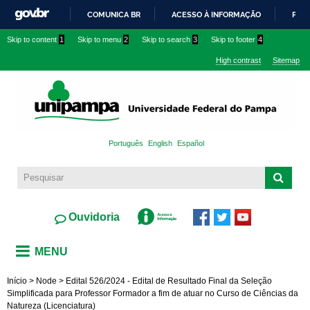
Skip to
COMUNICA BR
ACESSO À INFORMAÇÃO
PART
main
IR
Skip to content
1
Skip to menu
2
Skip to search
3
Skip to footer
4
content
PARA
High contrast
Sitemap
O
CONTEÚDO
Português
English
Español
Ouvidoria
MENU
Início
>
Node
>
Edital 526/2024 - Edital de Resultado Final da Seleção
Simplificada para Professor Formador a fim de atuar no Curso de Ciências da
Natureza (Licenciatura)