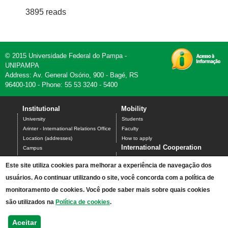
3895 reads
© 2015 Universidade Federal do Pampa -
UNIPAMPA
Address: Av. General Osório, 900 - Bagé, RS
96400-100 - Phone: 55 53 3240 - 5400
Institutional
Mobility
University
Students
Arinter - International Relations Office
Faculty
Location (addresses)
How to apply
International Cooperation
Campus
Undergraduate Programs
Science without Borders
Este site utiliza cookies para melhorar a experiência de navegação dos
Graduate Programs
Santander Universities
usuários. Ao continuar utilizando o site, você concorda com a política de
BraCol
PEC-G
monitoramento de cookies. Você pode saber mais sobre quais cookies
International Agreements
são utilizados na
Política de cookies
.
Contact us
Administration Office
Aceitar
Arinter - International Relations Office