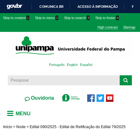
Skip to
COMUNICA BR
ACESSO À INFORMAÇÃO
PART
main
IR
Skip to content
1
Skip to menu
2
Skip to search
3
Skip to footer
4
content
PARA
High contrast
Sitemap
O
CONTEÚDO
Português
English
Español
Ouvidoria
MENU
Início
>
Node
>
Edital 090/2025 - Edital de Retificação do Edital 79/2025