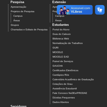
Pesquisa
Extensão
Apresentação
Apresentação
Projetos de Pesquisa
Projetos de Extensão
Campus
Campus
Áreas
Áreas
Estudantes
Grupos
Chamadas e Editais de Pesquisa
Portal do Aluno
Guia do Calouro
Biblioteca Web
Normalização de Trabalhos
GURI
MOODLE
MOODLE EAD
Painel de Serviços
GAUCHA
Certificados Eletrônicos
Cardápios RUs
Calendário Acadêmico de Graduação
Colações de Grau
Assistência Estudantil
Fale Conosco NuDEs/PRODAE
Dúvidas Frequentes
Dados Abertos
Servidores