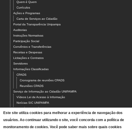
Quem é Quem
Currículos
Ações e Programas
Carta de Serviços ao Cidadão
Portal da Transparência Unipampa
Auditorias
Instruções Normativas
Participação Social
Convênios e Transferências
Receitas e Despesas
Licitações e Contratos
Servidores
Informações Classificadas
CPADS
Cronograma de reuniões CPADS
Reuniões CPADS
Serviço de Informação ao Cidadão UNIPAMPA
Vídeos Lei de Acesso à Informação
Notícias SIC UNIPAMPA
Relatórios Estatísticos SIC UNIPAMPA
Este site utiliza cookies para melhorar a experiência de navegação dos
Fluxograma SIC UNIPAMPA
usuários. Ao continuar utilizando o site, você concorda com a política de
Perguntas Frequentes
Dados Abertos
monitoramento de cookies. Você pode saber mais sobre quais cookies
Sobre a Lei de Acesso à Informação