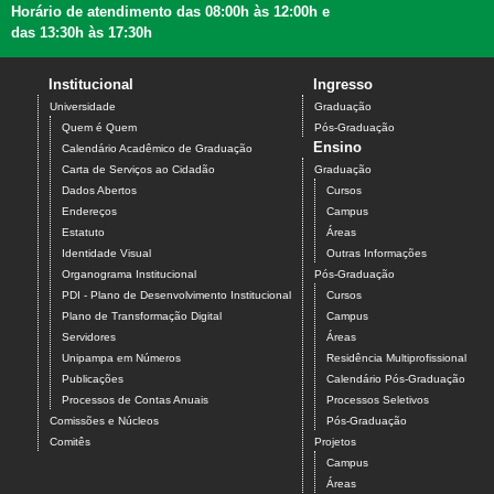
Horário de atendimento das 08:00h às 12:00h e
das 13:30h às 17:30h
Institucional
Ingresso
Universidade
Graduação
Quem é Quem
Pós-Graduação
Ensino
Calendário Acadêmico de Graduação
Carta de Serviços ao Cidadão
Graduação
Dados Abertos
Cursos
Endereços
Campus
Estatuto
Áreas
Identidade Visual
Outras Informações
Organograma Institucional
Pós-Graduação
PDI - Plano de Desenvolvimento Institucional
Cursos
Plano de Transformação Digital
Campus
Servidores
Áreas
Unipampa em Números
Residência Multiprofissional
Publicações
Calendário Pós-Graduação
Processos de Contas Anuais
Processos Seletivos
Comissões e Núcleos
Pós-Graduação
Comitês
Projetos
Campus
Áreas