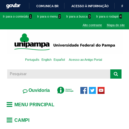
Pular
COMUNICA BR
ACESSO À INFORMAÇÃO
PART
para o
IR
Ir para o conteúdo
1
Ir para o menu
2
Ir para a busca
3
Ir para o rodapé
4
conteúdo
PARA
principal
Alto contraste
Mapa do site
O
CONTEÚDO
Português
English
Español
Acesso ao Antigo Portal
Ouvidoria
MENU PRINCIPAL
CAMPI