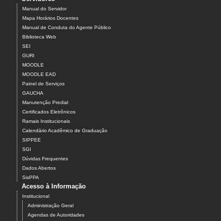
Manual do Servidor
Mapa Horários Docentes
Manual de Conduta do Agente Público
Biblioteca Web
SEI
GURI
MOODLE
MOODLE EAD
Painel de Serviços
GAUCHA
Manutenção Predial
Certificados Eletrônicos
Ramais Institucionais
Calendário Acadêmico de Graduação
SIPPEE
SGI
Dúvidas Frequentes
Dados Abertos
SisPPA
Acesso à Informação
Institucional
Administração Geral
Agendas de Autoridades