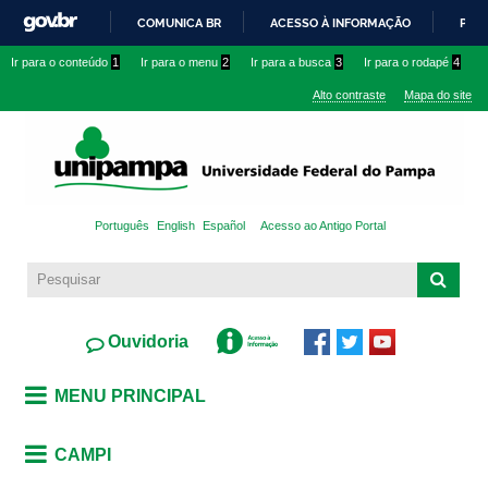
Pular
COMUNICA BR
ACESSO À INFORMAÇÃO
PART
para o
IR
Ir para o conteúdo
1
Ir para o menu
2
Ir para a busca
3
Ir para o rodapé
4
conteúdo
PARA
principal
Alto contraste
Mapa do site
O
CONTEÚDO
Português
English
Español
Acesso ao Antigo Portal
Ouvidoria
MENU PRINCIPAL
CAMPI