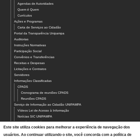
Agendas de Autoridades
Quem é Quem
Currículos
Ações e Programas
Carta de Serviços ao Cidadão
Portal da Transparência Unipampa
Auditorias
Instruções Normativas
Participação Social
Convênios e Transferências
Receitas e Despesas
Licitações e Contratos
Servidores
Informações Classificadas
CPADS
Cronograma de reuniões CPADS
Reuniões CPADS
Serviço de Informação ao Cidadão UNIPAMPA
Vídeos Lei de Acesso à Informação
Notícias SIC UNIPAMPA
Relatórios Estatísticos SIC UNIPAMPA
Este site utiliza cookies para melhorar a experiência de navegação dos
Fluxograma SIC UNIPAMPA
usuários. Ao continuar utilizando o site, você concorda com a política de
Perguntas Frequentes