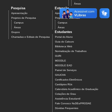
Áreas
Pesquisa
Extensão
Apresentação
Apresentação
Projetos de Pesquisa
Projetos de Extensão
Campus
Campus
Áreas
Áreas
Estudantes
Grupos
Chamadas e Editais de Pesquisa
Portal do Aluno
Guia do Calouro
Biblioteca Web
Normalização de Trabalhos
GURI
MOODLE
MOODLE EAD
Painel de Serviços
GAUCHA
Certificados Eletrônicos
Cardápios RUs
Calendário Acadêmico de Graduação
Colações de Grau
Assistência Estudantil
Fale Conosco NuDEs/PRODAE
Dúvidas Frequentes