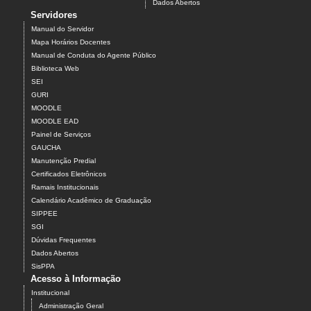
Dados Abertos
Servidores
Manual do Servidor
Mapa Horários Docentes
Manual de Conduta do Agente Público
Biblioteca Web
SEI
GURI
MOODLE
MOODLE EAD
Painel de Serviços
GAUCHA
Manutenção Predial
Certificados Eletrônicos
Ramais Institucionais
Calendário Acadêmico de Graduação
SIPPEE
SGI
Dúvidas Frequentes
Dados Abertos
SisPPA
Acesso à Informação
Institucional
Administração Geral