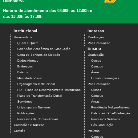
UNIPAMPA
Horário de atendimento das 08:00h às 12:00h e
das 13:30h às 17:30h
Institucional
Ingresso
Universidade
Graduação
Quem é Quem
Pós-Graduação
Ensino
Calendário Acadêmico de Graduação
Carta de Serviços ao Cidadão
Graduação
Dados Abertos
Cursos
Endereços
Campus
Estatuto
Áreas
Identidade Visual
Outras Informações
Organograma Institucional
Pós-Graduação
PDI - Plano de Desenvolvimento Institucional
Cursos
Plano de Transformação Digital
Campus
Servidores
Áreas
Unipampa em Números
Residência Multiprofissional
Publicações
Calendário Pós-Graduação
Processos de Contas Anuais
Processos Seletivos
Comissões e Núcleos
Pós-Graduação
Comitês
Projetos
Campus