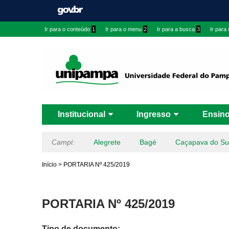
Ir para o conteúdo
1
Ir para o menu
2
Ir para a busca
3
Ir para
Institucional
Ingresso
Ensin
Campi:
Alegrete
Bagé
Caçapava do Su
Início
>
PORTARIA Nº 425/2019
PORTARIA Nº 425/2019
Tipo de documento: