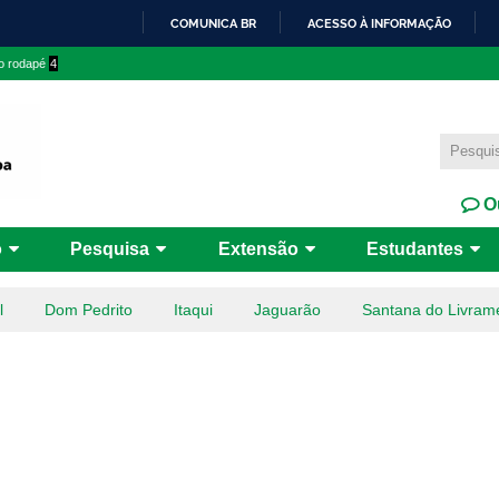
Pular
COMUNICA BR
ACESSO À INFORMAÇÃO
para o
IR
 o rodapé
4
conteúdo
PARA
principal
O
CONTEÚDO
Ou
o
Pesquisa
Extensão
Estudantes
l
Dom Pedrito
Itaqui
Jaguarão
Santana do Livram