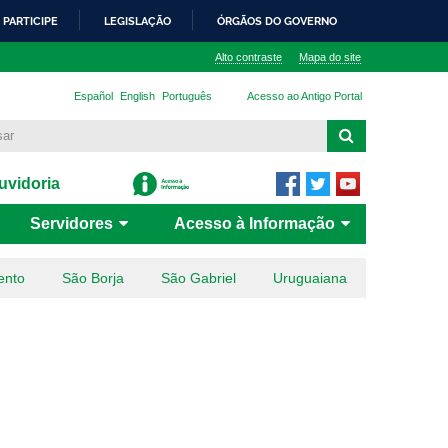
PARTICIPE
LEGISLAÇÃO
ÓRGÃOS DO GOVERNO
Alto contraste
Mapa do site
Español
English
Português
Acesso ao Antigo Portal
vidoria
Servidores
Acesso à Informação
ento
São Borja
São Gabriel
Uruguaiana