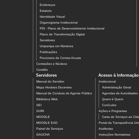
Endereços
Estatuto
Identidade Visual
Organograma Institucional
PDI - Plano de Desenvolvimento Institucional
Plano de Transformação Digital
Servidores
Unipampa em Números
Publicações
Processos de Contas Anuais
Comissões e Núcleos
Comitês
Servidores
Acesso à Informação
Manual do Servidor
Institucional
Mapa Horários Docentes
Administração Geral
Manual de Conduta do Agente Público
Agendas de Autoridades
Biblioteca Web
Quem é Quem
SEI
Currículos
GURI
Ações e Programas
MOODLE
Carta de Serviços ao Ci
MOODLE EAD
Portal da Transparência U
Painel de Serviços
Auditorias
GAUCHA
Instruções Normativas