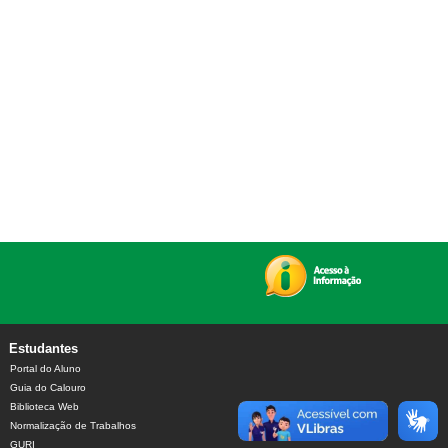
Estudantes
Portal do Aluno
Guia do Calouro
Biblioteca Web
Normalização de Trabalhos
GURI