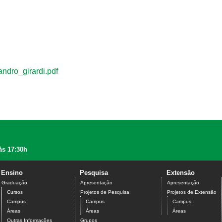
ndro_girardi.pdf
às 17:30h
Ensino
Pesquisa
Extensão
Graduação
Apresentação
Apresentação
Cursos
Projetos de Pesquisa
Projetos de Extensão
Campus
Campus
Campus
Áreas
Áreas
Áreas
Outras Informações
Grupos