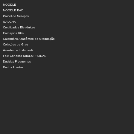
MOODLE
MOODLE EAD
Painel de Serviços
GAUCHA
Certificados Eletrônicos
Cardápios RUs
Calendário Acadêmico de Graduação
Colações de Grau
Assistência Estudantil
Fale Conosco NuDEs/PRODAE
Dúvidas Frequentes
Dados Abertos