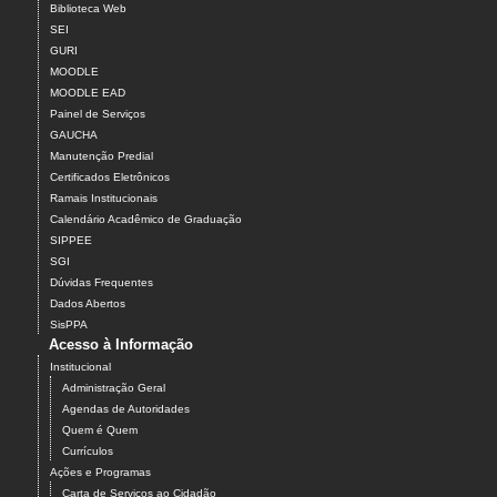
Biblioteca Web
SEI
GURI
MOODLE
MOODLE EAD
Painel de Serviços
GAUCHA
Manutenção Predial
Certificados Eletrônicos
Ramais Institucionais
Calendário Acadêmico de Graduação
SIPPEE
SGI
Dúvidas Frequentes
Dados Abertos
SisPPA
Acesso à Informação
Institucional
Administração Geral
Agendas de Autoridades
Quem é Quem
Currículos
Ações e Programas
Carta de Serviços ao Cidadão