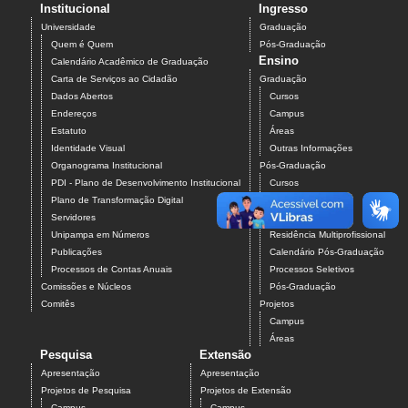
Institucional
Ingresso
Universidade
Graduação
Quem é Quem
Pós-Graduação
Ensino
Calendário Acadêmico de Graduação
Carta de Serviços ao Cidadão
Graduação
Dados Abertos
Cursos
Endereços
Campus
Estatuto
Áreas
Identidade Visual
Outras Informações
Organograma Institucional
Pós-Graduação
PDI - Plano de Desenvolvimento Institucional
Cursos
Plano de Transformação Digital
Campus
Servidores
Áreas
Unipampa em Números
Residência Multiprofissional
Publicações
Calendário Pós-Graduação
Processos de Contas Anuais
Processos Seletivos
Comissões e Núcleos
Pós-Graduação
Comitês
Projetos
Campus
Áreas
Pesquisa
Extensão
Apresentação
Apresentação
Projetos de Pesquisa
Projetos de Extensão
Campus
Campus