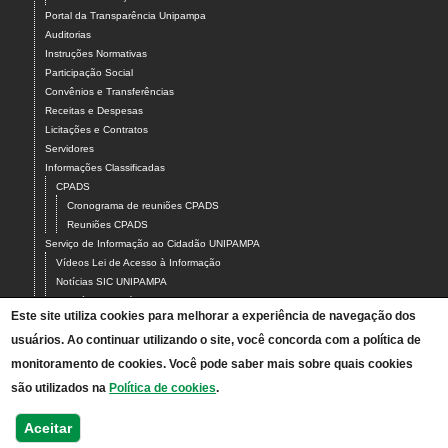
Portal da Transparência Unipampa
Auditorias
Instruções Normativas
Participação Social
Convênios e Transferências
Receitas e Despesas
Licitações e Contratos
Servidores
Informações Classificadas
CPADS
Cronograma de reuniões CPADS
Reuniões CPADS
Serviço de Informação ao Cidadão UNIPAMPA
Vídeos Lei de Acesso à Informação
Notícias SIC UNIPAMPA
Relatórios Estatísticos SIC UNIPAMPA
Este site utiliza cookies para melhorar a experiência de navegação dos
Fluxograma SIC UNIPAMPA
usuários. Ao continuar utilizando o site, você concorda com a política de
Perguntas Frequentes
Dados Abertos
monitoramento de cookies. Você pode saber mais sobre quais cookies
Sobre a Lei de Acesso à Informação
são utilizados na
Política de cookies
.
LGPD - Lei Geral de Proteção de Dados Pessoais
Transparência e Prestação de Contas
Aceitar
Consulta Processos Públicos