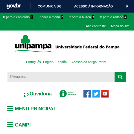
Pular
COMUNICA BR
ACESSO À INFORMAÇÃO
PART
para o
IR
Ir para o conteúdo
1
Ir para o menu
2
Ir para a busca
3
Ir para o rodapé
4
conteúdo
PARA
principal
Alto contraste
Mapa do site
O
CONTEÚDO
Português
English
Español
Acesso ao Antigo Portal
Ouvidoria
MENU PRINCIPAL
CAMPI