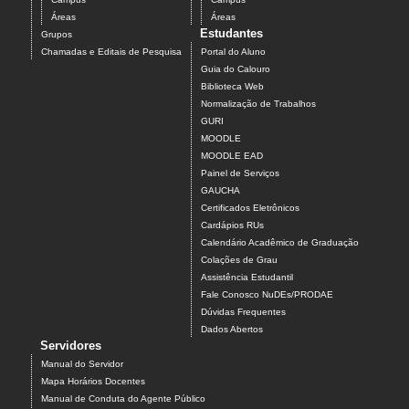
Áreas
Áreas
Estudantes
Grupos
Chamadas e Editais de Pesquisa
Portal do Aluno
Guia do Calouro
Biblioteca Web
Normalização de Trabalhos
GURI
MOODLE
MOODLE EAD
Painel de Serviços
GAUCHA
Certificados Eletrônicos
Cardápios RUs
Calendário Acadêmico de Graduação
Colações de Grau
Assistência Estudantil
Fale Conosco NuDEs/PRODAE
Dúvidas Frequentes
Dados Abertos
Servidores
Manual do Servidor
Mapa Horários Docentes
Manual de Conduta do Agente Público