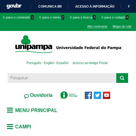
Pular
COMUNICA BR
ACESSO À INFORMAÇÃO
PART
para o
IR
Ir para o conteúdo
1
Ir para o menu
2
Ir para a busca
3
Ir para o rodapé
4
conteúdo
PARA
principal
Alto contraste
Mapa do site
O
CONTEÚDO
Português
English
Español
Acesso ao Antigo Portal
Ouvidoria
MENU PRINCIPAL
CAMPI