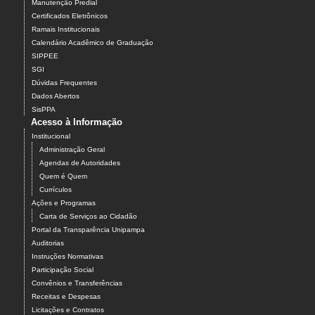
Manutenção Predial
Certificados Eletrônicos
Ramais Institucionais
Calendário Acadêmico de Graduação
SIPPEE
SGI
Dúvidas Frequentes
Dados Abertos
SisPPA
Acesso à Informação
Institucional
Administração Geral
Agendas de Autoridades
Quem é Quem
Currículos
Ações e Programas
Carta de Serviços ao Cidadão
Portal da Transparência Unipampa
Auditorias
Instruções Normativas
Participação Social
Convênios e Transferências
Receitas e Despesas
Licitações e Contratos