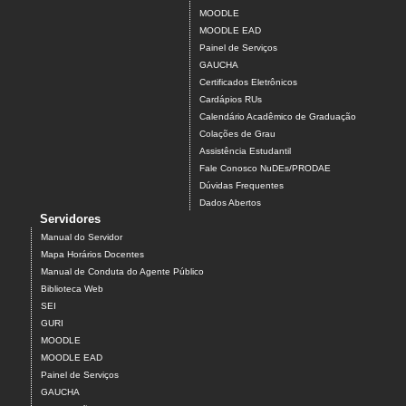
MOODLE
MOODLE EAD
Painel de Serviços
GAUCHA
Certificados Eletrônicos
Cardápios RUs
Calendário Acadêmico de Graduação
Colações de Grau
Assistência Estudantil
Fale Conosco NuDEs/PRODAE
Dúvidas Frequentes
Dados Abertos
Servidores
Manual do Servidor
Mapa Horários Docentes
Manual de Conduta do Agente Público
Biblioteca Web
SEI
GURI
MOODLE
MOODLE EAD
Painel de Serviços
GAUCHA