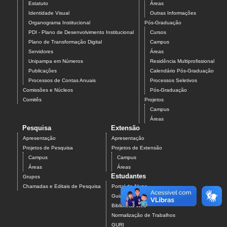
Estatuto
Áreas
Identidade Visual
Outras Informações
Organograma Institucional
Pós-Graduação
PDI - Plano de Desenvolvimento Institucional
Cursos
Plano de Transformação Digital
Campus
Servidores
Áreas
Unipampa em Números
Residência Multiprofissional
Publicações
Calendário Pós-Graduação
Processos de Contas Anuais
Processos Seletivos
Comissões e Núcleos
Pós-Graduação
Comitês
Projetos
Campus
Áreas
Pesquisa
Extensão
Apresentação
Apresentação
Projetos de Pesquisa
Projetos de Extensão
Campus
Campus
Áreas
Áreas
Estudantes
Grupos
Chamadas e Editais de Pesquisa
Portal do Aluno
Guia do Calouro
Biblioteca Web
Normalização de Trabalhos
GURI