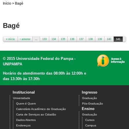
Início
>
Bagé
Bagé
« início
‹ anterior
…
133
134
135
136
137
138
139
140
141
Páginas
© 2015 Universidade Federal do Pampa -
UNIPAMPA
Horário de atendimento das 08:00h às 12:00h e
das 13:30h às 17:30h
Institucional
Ingresso
Universidade
Graduação
Quem é Quem
Pós-Graduação
Ensino
Calendário Acadêmico de Graduação
Carta de Serviços ao Cidadão
Graduação
Dados Abertos
Cursos
Endereços
Campus