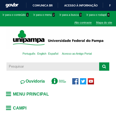
Pular
COMUNICA BR
ACESSO À INFORMAÇÃO
PART
para o
IR
Ir para o conteúdo
1
Ir para o menu
2
Ir para a busca
3
Ir para o rodapé
4
conteúdo
PARA
principal
Alto contraste
Mapa do site
O
CONTEÚDO
Português
English
Español
Acesso ao Antigo Portal
Ouvidoria
MENU PRINCIPAL
CAMPI