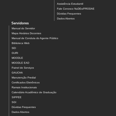
Assistência Estudantil
Fale Conosco NuDEs/PRODAE
Dúvidas Frequentes
Dados Abertos
Servidores
Manual do Servidor
Mapa Horários Docentes
Manual de Conduta do Agente Público
Biblioteca Web
SEI
GURI
MOODLE
MOODLE EAD
Painel de Serviços
GAUCHA
Manutenção Predial
Certificados Eletrônicos
Ramais Institucionais
Calendário Acadêmico de Graduação
SIPPEE
SGI
Dúvidas Frequentes
Dados Abertos