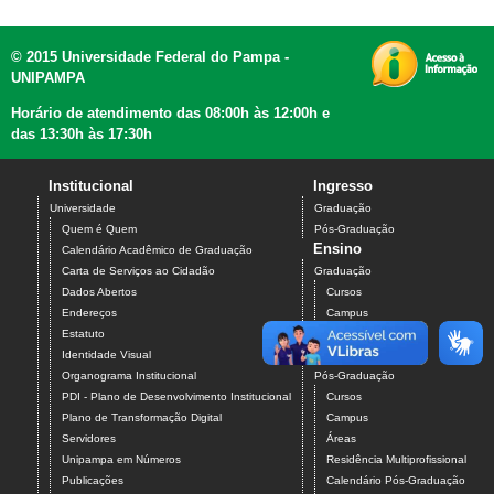
© 2015 Universidade Federal do Pampa -
UNIPAMPA
Horário de atendimento das 08:00h às 12:00h e
das 13:30h às 17:30h
Institucional
Ingresso
Universidade
Graduação
Quem é Quem
Pós-Graduação
Ensino
Calendário Acadêmico de Graduação
Carta de Serviços ao Cidadão
Graduação
Dados Abertos
Cursos
Endereços
Campus
Estatuto
Áreas
Identidade Visual
Outras Informações
Organograma Institucional
Pós-Graduação
PDI - Plano de Desenvolvimento Institucional
Cursos
Plano de Transformação Digital
Campus
Servidores
Áreas
Unipampa em Números
Residência Multiprofissional
Publicações
Calendário Pós-Graduação