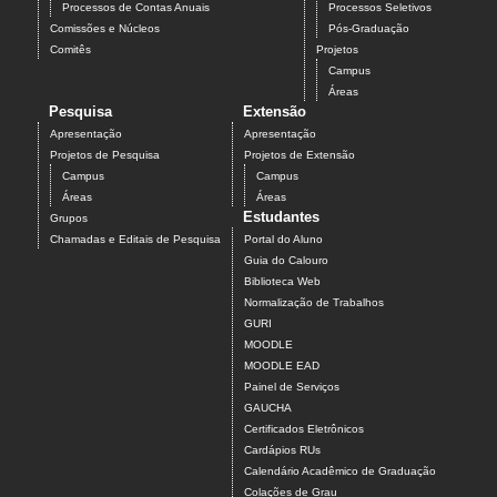
Processos de Contas Anuais
Processos Seletivos
Comissões e Núcleos
Pós-Graduação
Comitês
Projetos
Campus
Áreas
Pesquisa
Extensão
Apresentação
Apresentação
Projetos de Pesquisa
Projetos de Extensão
Campus
Campus
Áreas
Áreas
Estudantes
Grupos
Chamadas e Editais de Pesquisa
Portal do Aluno
Guia do Calouro
Biblioteca Web
Normalização de Trabalhos
GURI
MOODLE
MOODLE EAD
Painel de Serviços
GAUCHA
Certificados Eletrônicos
Cardápios RUs
Calendário Acadêmico de Graduação
Colações de Grau