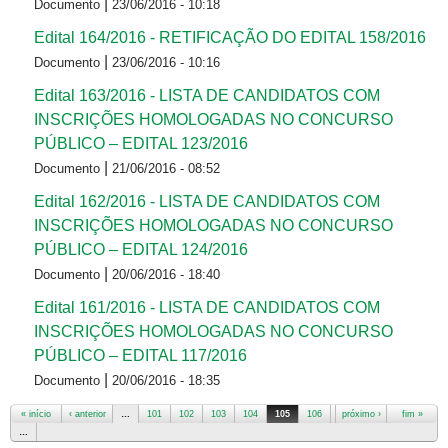
|
Documento
23/06/2016 - 10:18
Edital 164/2016 - RETIFICAÇÃO DO EDITAL 158/2016
|
Documento
23/06/2016 - 10:16
Edital 163/2016 - LISTA DE CANDIDATOS COM
INSCRIÇÕES HOMOLOGADAS NO CONCURSO
PÚBLICO – EDITAL 123/2016
|
Documento
21/06/2016 - 08:52
Edital 162/2016 - LISTA DE CANDIDATOS COM
INSCRIÇÕES HOMOLOGADAS NO CONCURSO
PÚBLICO – EDITAL 124/2016
|
Documento
20/06/2016 - 18:40
Edital 161/2016 - LISTA DE CANDIDATOS COM
INSCRIÇÕES HOMOLOGADAS NO CONCURSO
PÚBLICO – EDITAL 117/2016
|
Documento
20/06/2016 - 18:35
« início
‹ anterior
…
101
102
103
104
105
106
107
próximo ›
108
fim »
109
…
Páginas