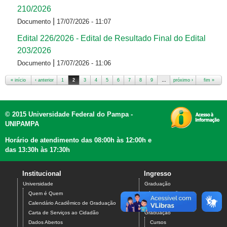
210/2026
|
Documento
17/07/2026 - 11:07
Edital 226/2026 - Edital de Resultado Final do Edital
203/2026
|
Documento
17/07/2026 - 11:06
« início
‹ anterior
1
2
3
4
5
6
7
8
9
…
próximo ›
fim »
Páginas
© 2015 Universidade Federal do Pampa -
UNIPAMPA
Horário de atendimento das 08:00h às 12:00h e
das 13:30h às 17:30h
Institucional
Ingresso
Universidade
Graduação
Quem é Quem
Pós-Graduação
Ensino
Calendário Acadêmico de Graduação
Carta de Serviços ao Cidadão
Graduação
Dados Abertos
Cursos