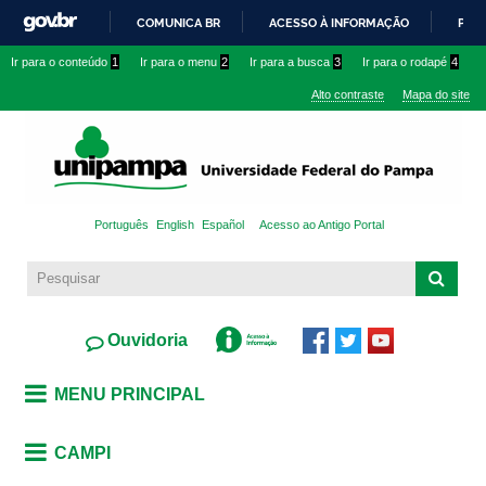
Pular
COMUNICA BR
ACESSO À INFORMAÇÃO
PART
para o
IR
Ir para o conteúdo
1
Ir para o menu
2
Ir para a busca
3
Ir para o rodapé
4
conteúdo
PARA
principal
Alto contraste
Mapa do site
O
CONTEÚDO
Português
English
Español
Acesso ao Antigo Portal
Ouvidoria
MENU PRINCIPAL
CAMPI