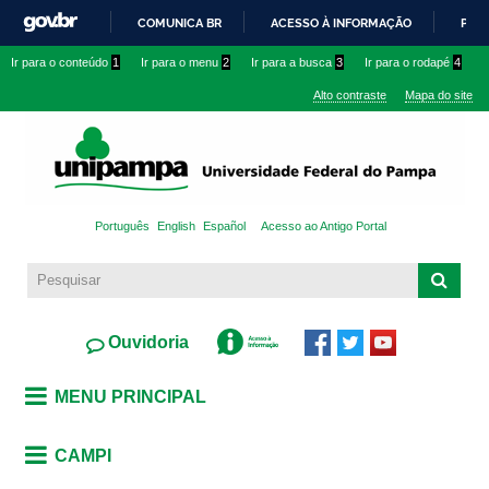
Pular
COMUNICA BR
ACESSO À INFORMAÇÃO
PART
para o
IR
Ir para o conteúdo
1
Ir para o menu
2
Ir para a busca
3
Ir para o rodapé
4
conteúdo
PARA
principal
Alto contraste
Mapa do site
O
CONTEÚDO
Português
English
Español
Acesso ao Antigo Portal
Ouvidoria
MENU PRINCIPAL
CAMPI