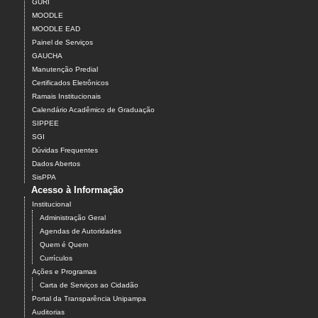
GURI
MOODLE
MOODLE EAD
Painel de Serviços
GAUCHA
Manutenção Predial
Certificados Eletrônicos
Ramais Institucionais
Calendário Acadêmico de Graduação
SIPPEE
SGI
Dúvidas Frequentes
Dados Abertos
SisPPA
Acesso à Informação
Institucional
Administração Geral
Agendas de Autoridades
Quem é Quem
Currículos
Ações e Programas
Carta de Serviços ao Cidadão
Portal da Transparência Unipampa
Auditorias