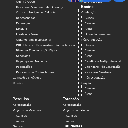
Quem é Quem
Pós-Graduação
Ensino
Calendário Acadêmico de Graduação
Carta de Serviços ao Cidadão
Graduação
Dados Abertos
Cursos
Endereços
Campus
Estatuto
Áreas
Identidade Visual
Outras Informações
Organograma Institucional
Pós-Graduação
PDI - Plano de Desenvolvimento Institucional
Cursos
Plano de Transformação Digital
Campus
Servidores
Áreas
Unipampa em Números
Residência Multiprofissional
Publicações
Calendário Pós-Graduação
Processos de Contas Anuais
Processos Seletivos
Comissões e Núcleos
Pós-Graduação
Comitês
Projetos
Campus
Áreas
Pesquisa
Extensão
Apresentação
Apresentação
Projetos de Pesquisa
Projetos de Extensão
Campus
Campus
Áreas
Áreas
Estudantes
Grupos