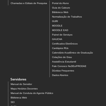
Chamadas e Editais de Pesquisa
Portal do Aluno
Guia do Calouro
Biblioteca Web
Normalização de Trabalhos
GURI
MOODLE
MOODLE EAD
Painel de Serviços
GAUCHA
Certificados Eletrônicos
Cardápios RUs
Calendário Acadêmico de Graduação
Colações de Grau
Assistência Estudantil
Fale Conosco NuDEs/PRODAE
Dúvidas Frequentes
Dados Abertos
Servidores
Manual do Servidor
Mapa Horários Docentes
Manual de Conduta do Agente Público
Biblioteca Web
SEI