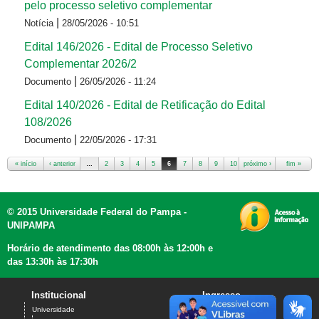
pelo processo seletivo complementar
|
Notícia
28/05/2026 - 10:51
Edital 146/2026 - Edital de Processo Seletivo
Complementar 2026/2
|
Documento
26/05/2026 - 11:24
Edital 140/2026 - Edital de Retificação do Edital
108/2026
|
Documento
22/05/2026 - 17:31
« início
‹ anterior
…
2
3
4
5
6
7
8
9
10
próximo ›
…
fim »
Páginas
© 2015 Universidade Federal do Pampa -
UNIPAMPA
Horário de atendimento das 08:00h às 12:00h e
das 13:30h às 17:30h
Institucional
Ingresso
Universidade
Graduação