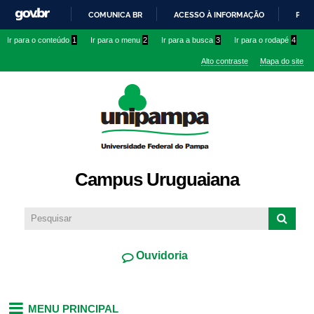
Pular
COMUNICA BR
ACESSO À INFORMAÇÃO
PART
para o
IR
Ir para o conteúdo
1
Ir para o menu
2
Ir para a busca
3
Ir para o rodapé
4
conteúdo
PARA
principal
Alto contraste
Mapa do site
O
CONTEÚDO
Campus Uruguaiana
Ouvidoria
MENU PRINCIPAL