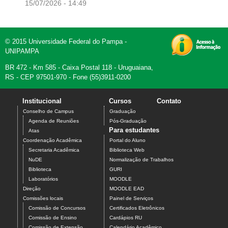
15/07/2026 - 14:49
© 2015 Universidade Federal do Pampa -
UNIPAMPA
BR 472 - Km 585 - Caixa Postal 118 - Uruguaiana,
RS - CEP 97501-970 - Fone (55)3911-0200
Institucional
Cursos
Contato
Conselho de Campus
Graduação
Agenda de Reuniões
Pós-Graduação
Para estudantes
Atas
Coordenação Acadêmica
Portal do Aluno
Secretaria Acadêmica
Biblioteca Web
NuDE
Normalização de Trabalhos
Biblioteca
GURI
Laboratórios
MOODLE
Direção
MOODLE EAD
Comissões locais
Painel de Serviços
Comissão de Concursos
Certificados Eletrônicos
Comissão de Ensino
Cardápios RU
Comissão de Extensão
Calendário Acadêmico