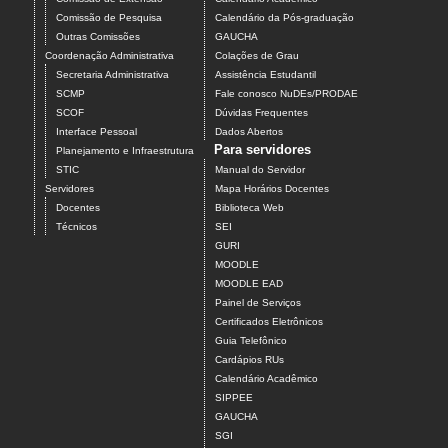
Comissão de Pesquisa
Calendário da Pós-graduação
Outras Comissões
GAUCHA
Coordenação Administrativa
Colações de Grau
Secretaria Administrativa
Assistência Estudantil
SCMP
Fale conosco NuDEs/PRODAE
SCOF
Dúvidas Frequentes
Interface Pessoal
Dados Abertos
Para servidores
Planejamento e Infraestrutura
STIC
Manual do Servidor
Servidores
Mapa Horários Docentes
Docentes
Biblioteca Web
Técnicos
SEI
GURI
MOODLE
MOODLE EAD
Painel de Serviços
Certificados Eletrônicos
Guia Telefônico
Cardápios RUs
Calendário Acadêmico
SIPPEE
GAUCHA
SGI