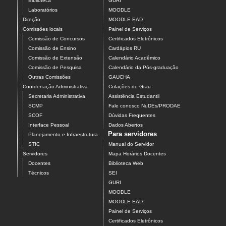
Biblioteca
GURI
Laboratórios
MOODLE
Direção
MOODLE EAD
Comissões locais
Painel de Serviços
Comissão de Concursos
Certificados Eletrônicos
Comissão de Ensino
Cardápios RU
Comissão de Extensão
Calendário Acadêmico
Comissão de Pesquisa
Calendário da Pós-graduação
Outras Comissões
GAUCHA
Coordenação Administrativa
Colações de Grau
Secretaria Administrativa
Assistência Estudantil
SCMP
Fale conosco NuDEs/PRODAE
SCOF
Dúvidas Frequentes
Interface Pessoal
Dados Abertos
Para servidores
Planejamento e Infraestrutura
STIC
Manual do Servidor
Servidores
Mapa Horários Docentes
Docentes
Biblioteca Web
Técnicos
SEI
GURI
MOODLE
MOODLE EAD
Painel de Serviços
Certificados Eletrônicos