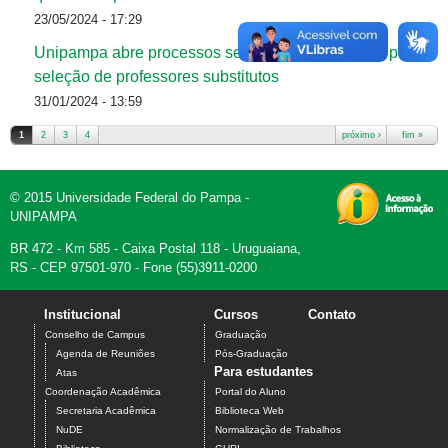
23/05/2024 - 17:29
Unipampa abre processos seletivos simplificados para
seleção de professores substitutos
31/01/2024 - 13:59
1
2
3
4
próximo ›
fim »
Páginas
© 2015 Universidade Federal do Pampa -
UNIPAMPA
BR 472 - Km 585 - Caixa Postal 118 - Uruguaiana,
RS - CEP 97501-970 - Fone (55)3911-0200
Institucional
Cursos
Contato
Conselho de Campus
Graduação
Agenda de Reuniões
Pós-Graduação
Para estudantes
Atas
Coordenação Acadêmica
Portal do Aluno
Secretaria Acadêmica
Biblioteca Web
NuDE
Normalização de Trabalhos