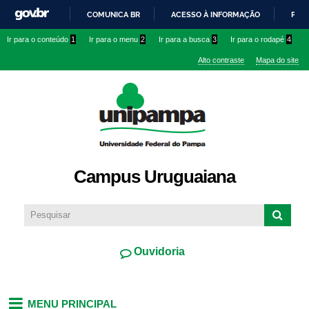
Pular
COMUNICA BR
ACESSO À INFORMAÇÃO
PART
para o
IR
Ir para o conteúdo
1
Ir para o menu
2
Ir para a busca
3
Ir para o rodapé
4
conteúdo
PARA
principal
Alto contraste
Mapa do site
O
CONTEÚDO
Campus Uruguaiana
Ouvidoria
MENU PRINCIPAL