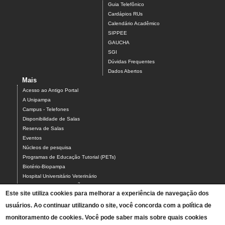
Guia Telefônico
Cardápios RUs
Calendário Acadêmico
SIPPEE
GAUCHA
SGI
Dúvidas Frequentes
Dados Abertos
Mais
Acesso ao Antigo Portal
A Unipampa
Campus - Telefones
Disponibilidade de Salas
Reserva de Salas
Eventos
Núcleos de pesquisa
Programas de Educação Tutorial (PETs)
Biotério-Biopampa
Hospital Universitário Veterinário
Chamados MANUTENÇÃO PREDIAL E AR-CONDICIONADO
Este site utiliza cookies para melhorar a experiência de navegação dos
Chamados TIC-ASCOM-DIV BIBLIOTECAS-PROCADI
usuários. Ao continuar utilizando o site, você concorda com a política de
Comissão Eleitoral Local (CEL campus Uruguaiana)
Coordenação Local de Laboratórios
monitoramento de cookies. Você pode saber mais sobre quais cookies
Intérpretes de Libras - Contato e Agenda