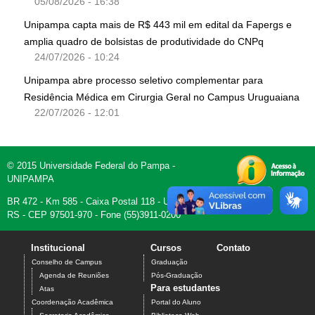
05/08/2026 - 16:38
Unipampa capta mais de R$ 443 mil em edital da Fapergs e
amplia quadro de bolsistas de produtividade do CNPq
24/07/2026 - 10:24
Unipampa abre processo seletivo complementar para
Residência Médica em Cirurgia Geral no Campus Uruguaiana
22/07/2026 - 12:01
© 2015 Universidade Federal do Pampa -
UNIPAMPA
BR 472 - Km 585 - Caixa Postal 118 - Uruguaiana,
RS - CEP 97501-970 - Fone (55)3911-0200
Institucional
Cursos
Contato
Conselho de Campus
Graduação
Agenda de Reuniões
Pós-Graduação
Para estudantes
Atas
Coordenação Acadêmica
Portal do Aluno