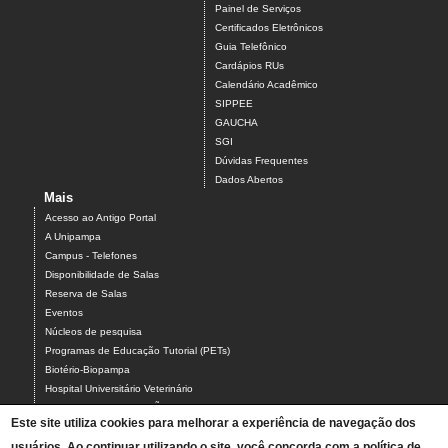
Painel de Serviços
Certificados Eletrônicos
Guia Telefônico
Cardápios RUs
Calendário Acadêmico
SIPPEE
GAUCHA
SGI
Dúvidas Frequentes
Dados Abertos
Mais
Acesso ao Antigo Portal
A Unipampa
Campus - Telefones
Disponibilidade de Salas
Reserva de Salas
Eventos
Núcleos de pesquisa
Programas de Educação Tutorial (PETs)
Biotério-Biopampa
Hospital Universitário Veterinário
Chamados MANUTENÇÃO PREDIAL E AR-CONDICIONADO
Este site utiliza cookies para melhorar a experiência de navegação dos
Chamados TIC-ASCOM-DIV BIBLIOTECAS-PROCADI
Comissão Eleitoral Local (CEL campus Uruguaiana)
usuários. Ao continuar utilizando o site, você concorda com a política de