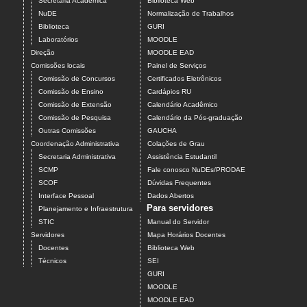
Secretaria Acadêmica
Biblioteca Web
NuDE
Normalização de Trabalhos
Biblioteca
GURI
Laboratórios
MOODLE
Direção
MOODLE EAD
Comissões locais
Painel de Serviços
Comissão de Concursos
Certificados Eletrônicos
Comissão de Ensino
Cardápios RU
Comissão de Extensão
Calendário Acadêmico
Comissão de Pesquisa
Calendário da Pós-graduação
Outras Comissões
GAUCHA
Coordenação Administrativa
Colações de Grau
Secretaria Administrativa
Assistência Estudantil
SCMP
Fale conosco NuDEs/PRODAE
SCOF
Dúvidas Frequentes
Interface Pessoal
Dados Abertos
Para servidores
Planejamento e Infraestrutura
STIC
Manual do Servidor
Servidores
Mapa Horários Docentes
Docentes
Biblioteca Web
Técnicos
SEI
GURI
MOODLE
MOODLE EAD