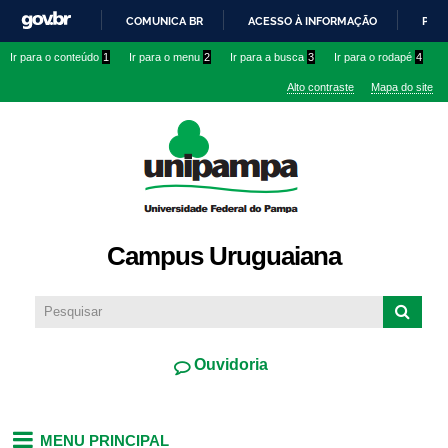
Pular
COMUNICA BR
ACESSO À INFORMAÇÃO
PART
para o
IR
Ir para o conteúdo
1
Ir para o menu
2
Ir para a busca
3
Ir para o rodapé
4
conteúdo
PARA
principal
Alto contraste
Mapa do site
O
CONTEÚDO
Campus Uruguaiana
Ouvidoria
MENU PRINCIPAL