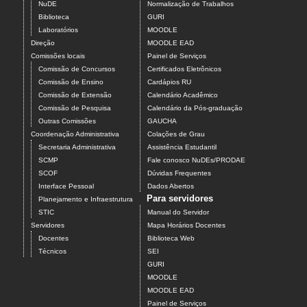
NuDE
Normalização de Trabalhos
Biblioteca
GURI
Laboratórios
MOODLE
Direção
MOODLE EAD
Comissões locais
Painel de Serviços
Comissão de Concursos
Certificados Eletrônicos
Comissão de Ensino
Cardápios RU
Comissão de Extensão
Calendário Acadêmico
Comissão de Pesquisa
Calendário da Pós-graduação
Outras Comissões
GAUCHA
Coordenação Administrativa
Colações de Grau
Secretaria Administrativa
Assistência Estudantil
SCMP
Fale conosco NuDEs/PRODAE
SCOF
Dúvidas Frequentes
Interface Pessoal
Dados Abertos
Para servidores
Planejamento e Infraestrutura
STIC
Manual do Servidor
Servidores
Mapa Horários Docentes
Docentes
Biblioteca Web
Técnicos
SEI
GURI
MOODLE
MOODLE EAD
Painel de Serviços