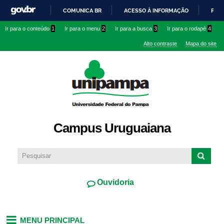
Pular
COMUNICA BR
ACESSO À INFORMAÇÃO
PART
para o
IR
Ir para o conteúdo
1
Ir para o menu
2
Ir para a busca
3
Ir para o rodapé
4
conteúdo
PARA
principal
Alto contraste
Mapa do site
O
CONTEÚDO
Campus Uruguaiana
Ouvidoria
MENU PRINCIPAL