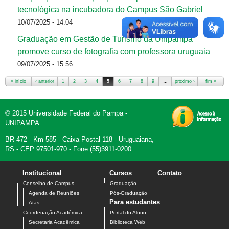
tecnológica na incubadora do Campus São Gabriel
10/07/2025 - 14:04
Graduação em Gestão de Turismo da Unipampa
promove curso de fotografia com professora uruguaia
09/07/2025 - 15:56
« início
‹ anterior
1
2
3
4
5
6
7
8
9
…
próximo ›
fim »
Páginas
© 2015 Universidade Federal do Pampa -
UNIPAMPA
BR 472 - Km 585 - Caixa Postal 118 - Uruguaiana,
RS - CEP 97501-970 - Fone (55)3911-0200
Institucional
Cursos
Contato
Conselho de Campus
Graduação
Agenda de Reuniões
Pós-Graduação
Para estudantes
Atas
Coordenação Acadêmica
Portal do Aluno
Secretaria Acadêmica
Biblioteca Web