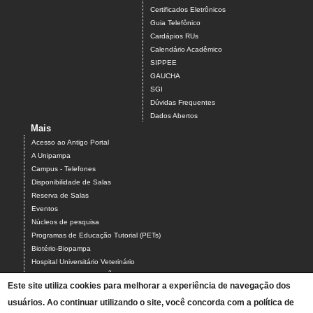
Certificados Eletrônicos
Guia Telefônico
Cardápios RUs
Calendário Acadêmico
SIPPEE
GAUCHA
SGI
Dúvidas Frequentes
Dados Abertos
Mais
Acesso ao Antigo Portal
A Unipampa
Campus - Telefones
Disponibilidade de Salas
Reserva de Salas
Eventos
Núcleos de pesquisa
Programas de Educação Tutorial (PETs)
Biotério-Biopampa
Hospital Universitário Veterinário
Chamados MANUTENÇÃO PREDIAL E AR-CONDICIONADO
Este site utiliza cookies para melhorar a experiência de navegação dos
Chamados TIC-ASCOM-DIV BIBLIOTECAS-PROCADI
usuários. Ao continuar utilizando o site, você concorda com a política de
Comissão Eleitoral Local (CEL campus Uruguaiana)