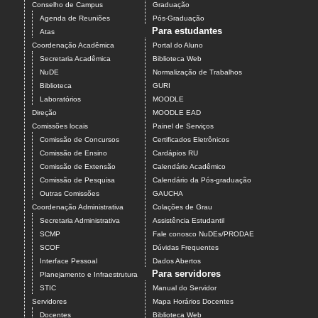
Conselho de Campus
Graduação
Agenda de Reuniões
Pós-Graduação
Para estudantes
Atas
Coordenação Acadêmica
Portal do Aluno
Secretaria Acadêmica
Biblioteca Web
NuDE
Normalização de Trabalhos
Biblioteca
GURI
Laboratórios
MOODLE
Direção
MOODLE EAD
Comissões locais
Painel de Serviços
Comissão de Concursos
Certificados Eletrônicos
Comissão de Ensino
Cardápios RU
Comissão de Extensão
Calendário Acadêmico
Comissão de Pesquisa
Calendário da Pós-graduação
Outras Comissões
GAUCHA
Coordenação Administrativa
Colações de Grau
Secretaria Administrativa
Assistência Estudantil
SCMP
Fale conosco NuDEs/PRODAE
SCOF
Dúvidas Frequentes
Interface Pessoal
Dados Abertos
Para servidores
Planejamento e Infraestrutura
STIC
Manual do Servidor
Servidores
Mapa Horários Docentes
Docentes
Biblioteca Web