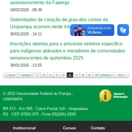
assessoramento da Fapergs
19/02/2025 - 09:39
Solenidades de colação de grau dos cursos da
Unipampa ocorrem neste início de ano
30/01/2025 - 14:21
Inscrições abertas para o processo seletivo específico
para indígenas aldeados e moradores de comunidades
remanescentes de quilombos 2025
30/01/2025 - 13:55
« início
‹ anterior
…
2
3
4
5
6
7
8
9
10
próximo ›
…
fim »
Páginas
© 2015 Universidade Federal do Pampa -
UNIPAMPA
BR 472 - Km 585 - Caixa Postal 118 - Uruguaiana,
RS - CEP 97501-970 - Fone (55)3911-0200
Institucional
Cursos
Contato