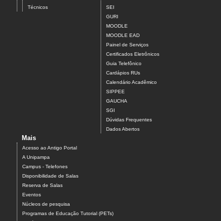
Técnicos
SEI
GURI
MOODLE
MOODLE EAD
Painel de Serviços
Certificados Eletrônicos
Guia Telefônico
Cardápios RUs
Calendário Acadêmico
SIPPEE
GAUCHA
SGI
Dúvidas Frequentes
Dados Abertos
Mais
Acesso ao Antigo Portal
A Unipampa
Campus - Telefones
Disponibilidade de Salas
Reserva de Salas
Eventos
Núcleos de pesquisa
Programas de Educação Tutorial (PETs)