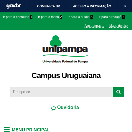
Pular
COMUNICA BR
ACESSO À INFORMAÇÃO
PART
para o
IR
Ir para o conteúdo
1
Ir para o menu
2
Ir para a busca
3
Ir para o rodapé
4
conteúdo
PARA
principal
Alto contraste
Mapa do site
O
CONTEÚDO
Campus Uruguaiana
Ouvidoria
MENU PRINCIPAL