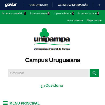
Pular
COMUNICA BR
ACESSO À INFORMAÇÃO
PART
para o
IR
Ir para o conteúdo
1
Ir para o menu
2
Ir para a busca
3
Ir para o rodapé
4
conteúdo
PARA
principal
Alto contraste
Mapa do site
O
CONTEÚDO
Campus Uruguaiana
Ouvidoria
MENU PRINCIPAL