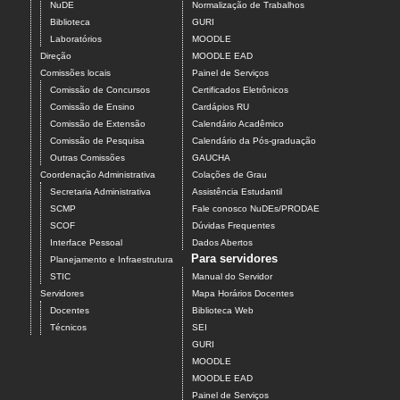
NuDE
Normalização de Trabalhos
Biblioteca
GURI
Laboratórios
MOODLE
Direção
MOODLE EAD
Comissões locais
Painel de Serviços
Comissão de Concursos
Certificados Eletrônicos
Comissão de Ensino
Cardápios RU
Comissão de Extensão
Calendário Acadêmico
Comissão de Pesquisa
Calendário da Pós-graduação
Outras Comissões
GAUCHA
Coordenação Administrativa
Colações de Grau
Secretaria Administrativa
Assistência Estudantil
SCMP
Fale conosco NuDEs/PRODAE
SCOF
Dúvidas Frequentes
Interface Pessoal
Dados Abertos
Para servidores
Planejamento e Infraestrutura
STIC
Manual do Servidor
Servidores
Mapa Horários Docentes
Docentes
Biblioteca Web
Técnicos
SEI
GURI
MOODLE
MOODLE EAD
Painel de Serviços