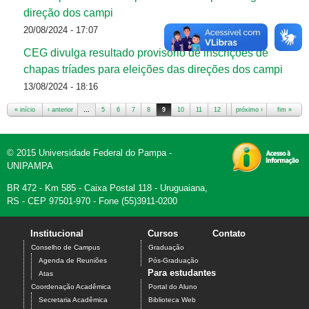
direção dos campi
20/08/2024 - 17:07
CEG divulga resultado provisório de inscrições de
chapas tríades para eleições das direções dos campi
13/08/2024 - 18:16
« início
‹ anterior
…
5
6
7
8
9
10
11
12
13
próximo ›
…
fim »
Páginas
© 2015 Universidade Federal do Pampa -
UNIPAMPA
BR 472 - Km 585 - Caixa Postal 118 - Uruguaiana,
RS - CEP 97501-970 - Fone (55)3911-0200
Institucional
Cursos
Contato
Conselho de Campus
Graduação
Agenda de Reuniões
Pós-Graduação
Para estudantes
Atas
Coordenação Acadêmica
Portal do Aluno
Secretaria Acadêmica
Biblioteca Web