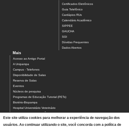
Certificados Eletrônicos
Guia Telefônico
Cardápios RUs
Calendário Acadêmico
SIPPEE
GAUCHA
SGI
Dúvidas Frequentes
Dados Abertos
Mais
Acesso ao Antigo Portal
A Unipampa
Campus - Telefones
Disponibilidade de Salas
Reserva de Salas
Eventos
Núcleos de pesquisa
Programas de Educação Tutorial (PETs)
Biotério-Biopampa
Hospital Universitário Veterinário
Chamados MANUTENÇÃO PREDIAL E AR-CONDICIONADO
Este site utiliza cookies para melhorar a experiência de navegação dos
Chamados TIC-ASCOM-DIV BIBLIOTECAS-PROCADI
usuários. Ao continuar utilizando o site, você concorda com a política de
Comissão Eleitoral Local (CEL campus Uruguaiana)