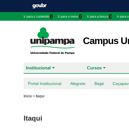
Ir para o conteúdo
1
Ir para o menu
2
Ir para a busca
3
Ir para 
Campus Ur
Institucional
Cursos
Portal Institucional
Alegrete
Bagé
Caçapav
Início
>
Itaqui
Itaqui