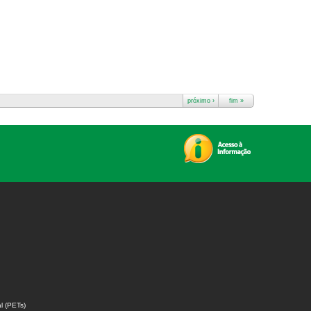
próximo ›
fim »
l (PETs)