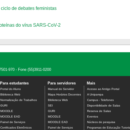
ciclo de debates feministas
roteínas do vírus SARS-CoV-2
7501-970 - Fone (55)3911-0200
Para estudantes
Para servidores
Mais
Portal do Aluno
Manual do Servidor
Acesso ao Antigo Portal
Biblioteca Web
Mapa Horários Docentes
A Unipampa
Normalização de Trabalhos
Biblioteca Web
Campus - Telefones
GURI
SEI
Disponibilidade de Salas
MOODLE
GURI
Reserva de Salas
MOODLE EAD
MOODLE
Eventos
Painel de Serviços
MOODLE EAD
Núcleos de pesquisa
Certificados Eletrônicos
Painel de Serviços
Programas de Educação Tutoria