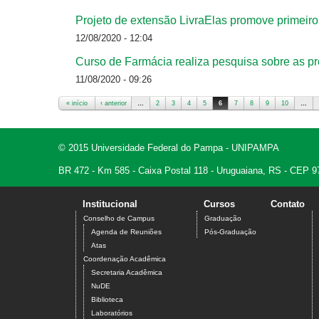
Projeto de extensão LivraElas promove primeiro 
12/08/2020 - 12:04
Curso de Farmácia realiza pesquisa sobre as p
11/08/2020 - 09:26
« início
‹ anterior
…
2
3
4
5
6
7
8
9
10
…
Páginas
© 2015 Universidade Federal do Pampa - UNIPAMPA
BR 472 - Km 585 - Caixa Postal 118 - Uruguaiana, RS - CEP 9
Institucional
Cursos
Contato
Conselho de Campus
Graduação
Agenda de Reuniões
Pós-Graduação
Atas
Coordenação Acadêmica
Secretaria Acadêmica
NuDE
Biblioteca
Laboratórios