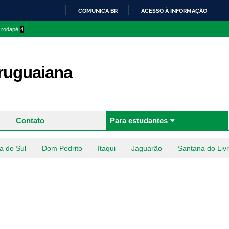
Pular
COMUNICA BR
ACESSO À INFORMAÇÃO
para o
IR
o rodapé
4
conteúdo
PARA
principal
O
CONTEÚDO
uguaiana
Contato
Para estudantes
a do Sul
Dom Pedrito
Itaqui
Jaguarão
Santana do Liv