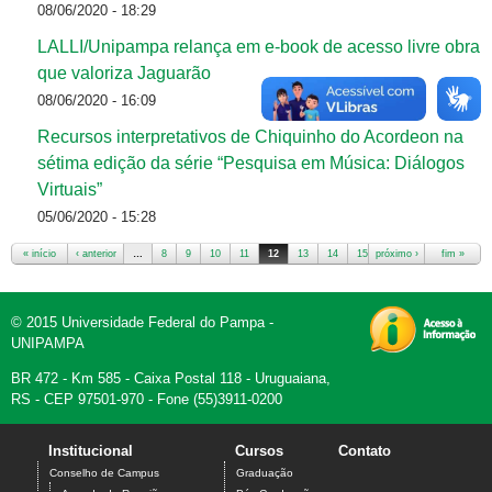
08/06/2020 - 18:29
LALLI/Unipampa relança em e-book de acesso livre obra
que valoriza Jaguarão
08/06/2020 - 16:09
Recursos interpretativos de Chiquinho do Acordeon na
sétima edição da série “Pesquisa em Música: Diálogos
Virtuais”
05/06/2020 - 15:28
« início
‹ anterior
…
8
9
10
11
12
13
14
15
próximo ›
16
…
fim »
Páginas
© 2015 Universidade Federal do Pampa -
UNIPAMPA
BR 472 - Km 585 - Caixa Postal 118 - Uruguaiana,
RS - CEP 97501-970 - Fone (55)3911-0200
Institucional
Cursos
Contato
Conselho de Campus
Graduação