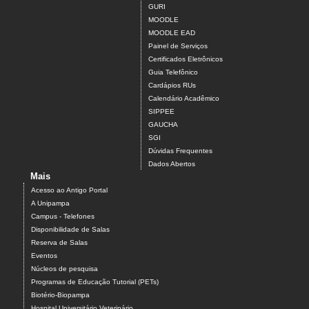
GURI
MOODLE
MOODLE EAD
Painel de Serviços
Certificados Eletrônicos
Guia Telefônico
Cardápios RUs
Calendário Acadêmico
SIPPEE
GAUCHA
SGI
Dúvidas Frequentes
Dados Abertos
Mais
Acesso ao Antigo Portal
A Unipampa
Campus - Telefones
Disponibilidade de Salas
Reserva de Salas
Eventos
Núcleos de pesquisa
Programas de Educação Tutorial (PETs)
Biotério-Biopampa
Hospital Universitário Veterinário