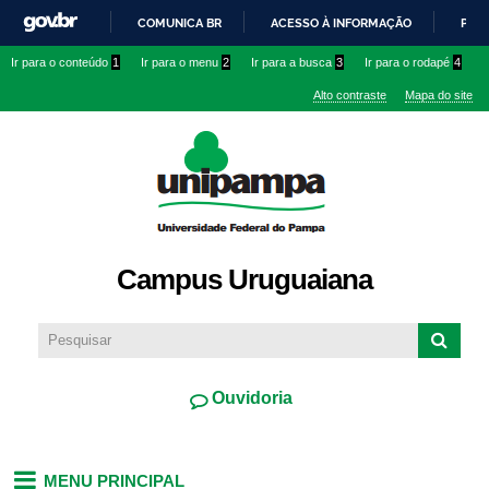
Pular
COMUNICA BR
ACESSO À INFORMAÇÃO
PART
para o
IR
Ir para o conteúdo
1
Ir para o menu
2
Ir para a busca
3
Ir para o rodapé
4
conteúdo
PARA
principal
Alto contraste
Mapa do site
O
CONTEÚDO
Campus Uruguaiana
Ouvidoria
MENU PRINCIPAL