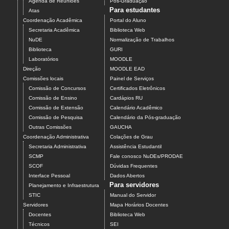
Agenda de Reuniões
Pós-Graduação
Para estudantes
Atas
Coordenação Acadêmica
Portal do Aluno
Secretaria Acadêmica
Biblioteca Web
NuDE
Normalização de Trabalhos
Biblioteca
GURI
Laboratórios
MOODLE
Direção
MOODLE EAD
Comissões locais
Painel de Serviços
Comissão de Concursos
Certificados Eletrônicos
Comissão de Ensino
Cardápios RU
Comissão de Extensão
Calendário Acadêmico
Comissão de Pesquisa
Calendário da Pós-graduação
Outras Comissões
GAUCHA
Coordenação Administrativa
Colações de Grau
Secretaria Administrativa
Assistência Estudantil
SCMP
Fale conosco NuDEs/PRODAE
SCOF
Dúvidas Frequentes
Interface Pessoal
Dados Abertos
Para servidores
Planejamento e Infraestrutura
STIC
Manual do Servidor
Servidores
Mapa Horários Docentes
Docentes
Biblioteca Web
Técnicos
SEI