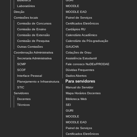
Biblioteca
GURI
Laboratórios
MOODLE
Direção
MOODLE EAD
Comissões locais
Painel de Serviços
Comissão de Concursos
Certificados Eletrônicos
Comissão de Ensino
Cardápios RU
Comissão de Extensão
Calendário Acadêmico
Comissão de Pesquisa
Calendário da Pós-graduação
Outras Comissões
GAUCHA
Coordenação Administrativa
Colações de Grau
Secretaria Administrativa
Assistência Estudantil
SCMP
Fale conosco NuDEs/PRODAE
SCOF
Dúvidas Frequentes
Interface Pessoal
Dados Abertos
Para servidores
Planejamento e Infraestrutura
STIC
Manual do Servidor
Servidores
Mapa Horários Docentes
Docentes
Biblioteca Web
Técnicos
SEI
GURI
MOODLE
MOODLE EAD
Painel de Serviços
Certificados Eletrônicos