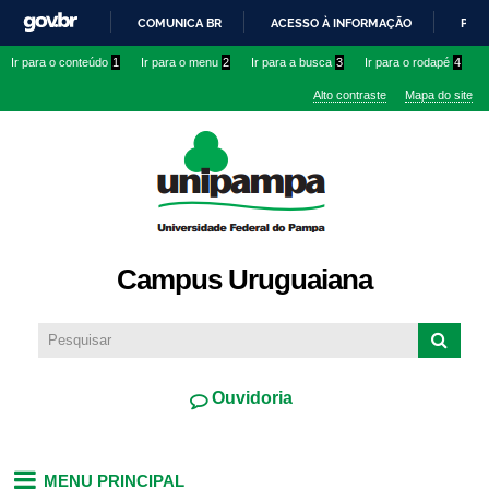
Pular
COMUNICA BR
ACESSO À INFORMAÇÃO
PART
para o
IR
Ir para o conteúdo
1
Ir para o menu
2
Ir para a busca
3
Ir para o rodapé
4
conteúdo
PARA
principal
Alto contraste
Mapa do site
O
CONTEÚDO
Campus Uruguaiana
Ouvidoria
MENU PRINCIPAL