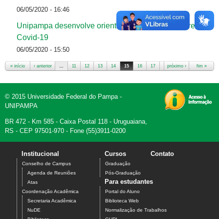
06/05/2020 - 16:46
Unipampa desenvolve orientações em Libras sobre
Covid-19
06/05/2020 - 15:50
« início
‹ anterior
…
11
12
13
14
15
16
17
18
próximo ›
19
…
fim »
Páginas
© 2015 Universidade Federal do Pampa -
UNIPAMPA
BR 472 - Km 585 - Caixa Postal 118 - Uruguaiana,
RS - CEP 97501-970 - Fone (55)3911-0200
Institucional
Cursos
Contato
Conselho de Campus
Graduação
Agenda de Reuniões
Pós-Graduação
Para estudantes
Atas
Coordenação Acadêmica
Portal do Aluno
Secretaria Acadêmica
Biblioteca Web
NuDE
Normalização de Trabalhos