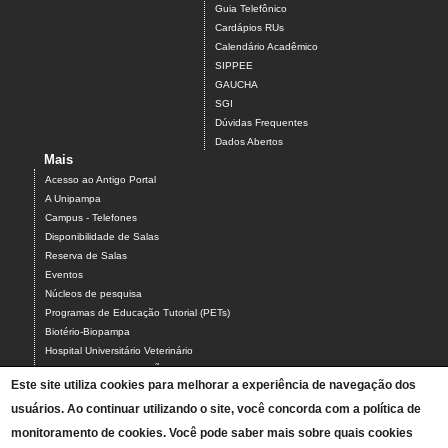
Guia Telefônico
Cardápios RUs
Calendário Acadêmico
SIPPEE
GAUCHA
SGI
Dúvidas Frequentes
Dados Abertos
Mais
Acesso ao Antigo Portal
A Unipampa
Campus - Telefones
Disponibilidade de Salas
Reserva de Salas
Eventos
Núcleos de pesquisa
Programas de Educação Tutorial (PETs)
Biotério-Biopampa
Hospital Universitário Veterinário
Chamados MANUTENÇÃO PREDIAL E AR-CONDICIONADO
Este site utiliza cookies para melhorar a experiência de navegação dos
Chamados TIC-ASCOM-DIV BIBLIOTECAS-PROCADI
usuários. Ao continuar utilizando o site, você concorda com a política de
Comissão Eleitoral Local (CEL campus Uruguaiana)
Coordenação Local de Laboratórios
monitoramento de cookies. Você pode saber mais sobre quais cookies
Intérpretes de Libras - Contato e Agenda