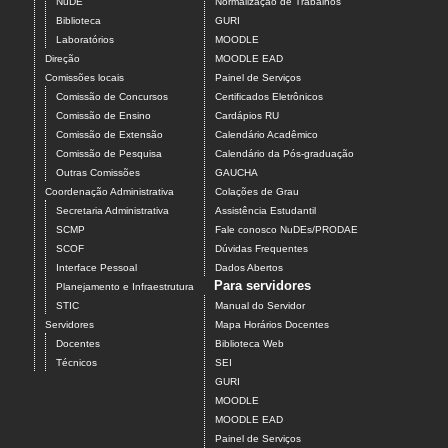
NuDE
Normalização de Trabalhos
Biblioteca
GURI
Laboratórios
MOODLE
Direção
MOODLE EAD
Comissões locais
Painel de Serviços
Comissão de Concursos
Certificados Eletrônicos
Comissão de Ensino
Cardápios RU
Comissão de Extensão
Calendário Acadêmico
Comissão de Pesquisa
Calendário da Pós-graduação
Outras Comissões
GAUCHA
Coordenação Administrativa
Colações de Grau
Secretaria Administrativa
Assistência Estudantil
SCMP
Fale conosco NuDEs/PRODAE
SCOF
Dúvidas Frequentes
Interface Pessoal
Dados Abertos
Para servidores
Planejamento e Infraestrutura
STIC
Manual do Servidor
Servidores
Mapa Horários Docentes
Docentes
Biblioteca Web
Técnicos
SEI
GURI
MOODLE
MOODLE EAD
Painel de Serviços