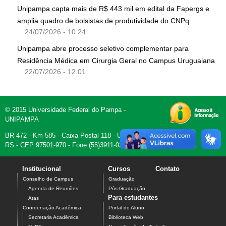
Unipampa capta mais de R$ 443 mil em edital da Fapergs e
amplia quadro de bolsistas de produtividade do CNPq
24/07/2026 - 10:24
Unipampa abre processo seletivo complementar para
Residência Médica em Cirurgia Geral no Campus Uruguaiana
22/07/2026 - 12:01
© 2015 Universidade Federal do Pampa -
UNIPAMPA
BR 472 - Km 585 - Caixa Postal 118 - Uruguaiana,
RS - CEP 97501-970 - Fone (55)3911-0200
Institucional
Cursos
Contato
Conselho de Campus
Graduação
Agenda de Reuniões
Pós-Graduação
Para estudantes
Atas
Coordenação Acadêmica
Portal do Aluno
Secretaria Acadêmica
Biblioteca Web