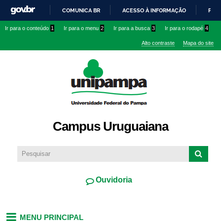
Pular
COMUNICA BR
ACESSO À INFORMAÇÃO
PART
para o
IR
Ir para o conteúdo
1
Ir para o menu
2
Ir para a busca
3
Ir para o rodapé
4
conteúdo
PARA
principal
Alto contraste
Mapa do site
O
CONTEÚDO
Campus Uruguaiana
Ouvidoria
MENU PRINCIPAL