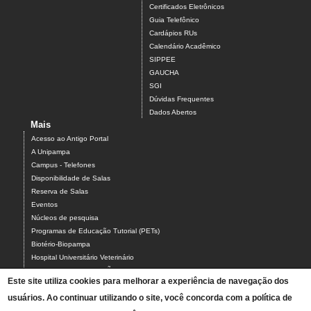
Certificados Eletrônicos
Guia Telefônico
Cardápios RUs
Calendário Acadêmico
SIPPEE
GAUCHA
SGI
Dúvidas Frequentes
Dados Abertos
Mais
Acesso ao Antigo Portal
A Unipampa
Campus - Telefones
Disponibilidade de Salas
Reserva de Salas
Eventos
Núcleos de pesquisa
Programas de Educação Tutorial (PETs)
Biotério-Biopampa
Hospital Universitário Veterinário
Chamados MANUTENÇÃO PREDIAL E AR-CONDICIONADO
Este site utiliza cookies para melhorar a experiência de navegação dos
Chamados TIC-ASCOM-DIV BIBLIOTECAS-PROCADI
Comissão Eleitoral Local (CEL campus Uruguaiana)
usuários. Ao continuar utilizando o site, você concorda com a política de
Coordenação Local de Laboratórios