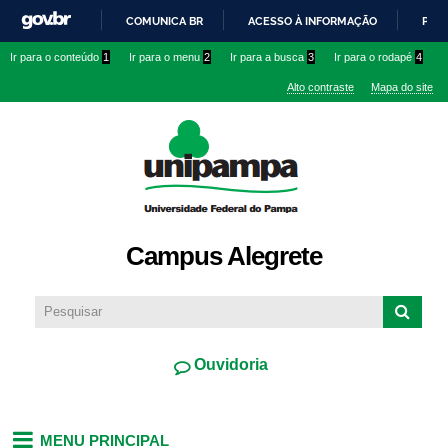
Pular
COMUNICA BR
ACESSO À INFORMAÇÃO
PART
para o
IR
Ir para o conteúdo
1
Ir para o menu
2
Ir para a busca
3
Ir para o rodapé
4
conteúdo
PARA
principal
Alto contraste
Mapa do site
O
CONTEÚDO
Campus Alegrete
Ouvidoria
MENU PRINCIPAL