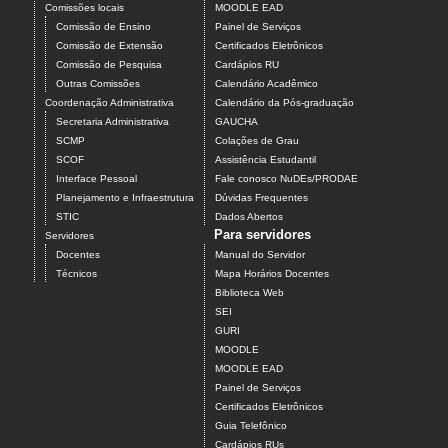
Comissões locais
MOODLE EAD
Comissão de Ensino
Painel de Serviços
Comissão de Extensão
Certificados Eletrônicos
Comissão de Pesquisa
Cardápios RU
Outras Comissões
Calendário Acadêmico
Coordenação Administrativa
Calendário da Pós-graduação
Secretaria Administrativa
GAUCHA
SCMP
Colações de Grau
SCOF
Assistência Estudantil
Interface Pessoal
Fale conosco NuDEs/PRODAE
Planejamento e Infraestrutura
Dúvidas Frequentes
STIC
Dados Abertos
Para servidores
Servidores
Docentes
Manual do Servidor
Técnicos
Mapa Horários Docentes
Biblioteca Web
SEI
GURI
MOODLE
MOODLE EAD
Painel de Serviços
Certificados Eletrônicos
Guia Telefônico
Cardápios RUs