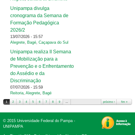
Unipampa divulga
cronograma da Semana de
Formação Pedagógica
2026/2
13/07/2026 - 15:57
Alegrete
,
Bagé
,
Caçapava do Sul
Unipampa realiza II Semana
de Mobilização para a
Prevenção e o Enfrentamento
do Assédio e da
Discriminação
07/07/2026 - 15:59
Reitoria
,
Alegrete
,
Bagé
1
2
3
4
5
6
7
8
9
…
próximo ›
fim »
© 2015 Universidade Federal do Pampa -
UNIPAMPA