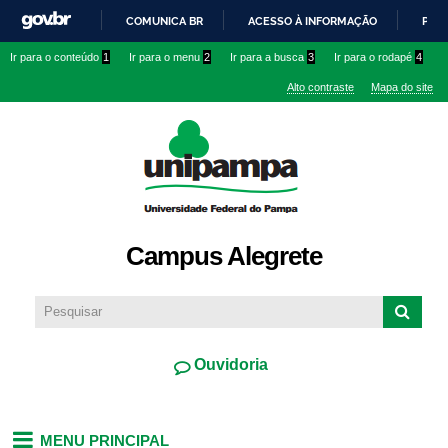
Pular
COMUNICA BR
ACESSO À INFORMAÇÃO
PART
para o
IR
Ir para o conteúdo
1
Ir para o menu
2
Ir para a busca
3
Ir para o rodapé
4
conteúdo
PARA
principal
Alto contraste
Mapa do site
O
CONTEÚDO
Campus Alegrete
Ouvidoria
MENU PRINCIPAL