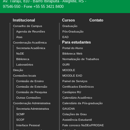
Av. Tiarajú, 810 - Bairro Ibirapuitã - Alegrete, RS -
97546-550 - Fone +55 55 3421 8400
Institucional
Cursos
Contato
Conselho de Campus
Graduação
Agenda de Reuniões
Pós-Graduação
Atas
EAD
Para estudantes
Coordenação Acadêmica
Secretaria Acadêmica
Portal do Aluno
NuDE
Biblioteca Web
Biblioteca
Normalização de Trabalhos
Laboratórios
GURI
Direção
MOODLE
Comissões locais
MOODLE EAD
Comissão de Ensino
Painel de Serviços
Comissão de Extensão
Certificados Eletrônicos
Comissão de Pesquisa
Cardápios RU
Outras Comissões
Calendário Acadêmico
Coordenação Administrativa
Calendário da Pós-graduação
Secretaria Administrativa
GAUCHA
SCMP
Colações de Grau
SCOF
Assistência Estudantil
Interface Pessoal
Fale conosco NuDEs/PRODAE