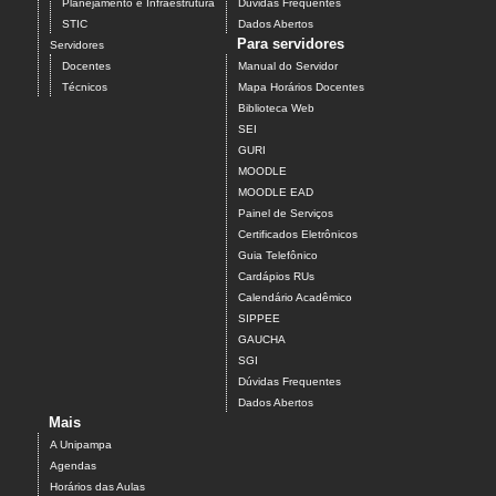
Planejamento e Infraestrutura
Dúvidas Frequentes
STIC
Dados Abertos
Para servidores
Servidores
Docentes
Manual do Servidor
Técnicos
Mapa Horários Docentes
Biblioteca Web
SEI
GURI
MOODLE
MOODLE EAD
Painel de Serviços
Certificados Eletrônicos
Guia Telefônico
Cardápios RUs
Calendário Acadêmico
SIPPEE
GAUCHA
SGI
Dúvidas Frequentes
Dados Abertos
Mais
A Unipampa
Agendas
Horários das Aulas