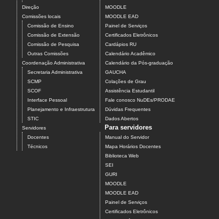
Direção
MOODLE
Comissões locais
MOODLE EAD
Comissão de Ensino
Painel de Serviços
Comissão de Extensão
Certificados Eletrônicos
Comissão de Pesquisa
Cardápios RU
Outras Comissões
Calendário Acadêmico
Coordenação Administrativa
Calendário da Pós-graduação
Secretaria Administrativa
GAUCHA
SCMP
Colações de Grau
SCOF
Assistência Estudantil
Interface Pessoal
Fale conosco NuDEs/PRODAE
Planejamento e Infraestrutura
Dúvidas Frequentes
STIC
Dados Abertos
Para servidores
Servidores
Docentes
Manual do Servidor
Técnicos
Mapa Horários Docentes
Biblioteca Web
SEI
GURI
MOODLE
MOODLE EAD
Painel de Serviços
Certificados Eletrônicos