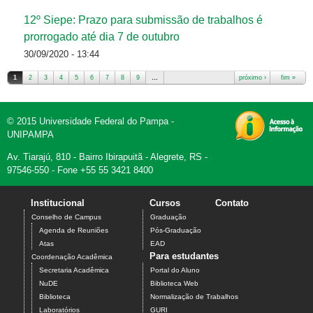
12º Siepe: Prazo para submissão de trabalhos é
prorrogado até dia 7 de outubro
30/09/2020 - 13:44
1
2
3
4
5
6
7
8
9
…
próximo ›
fim »
Páginas
© 2015 Universidade Federal do Pampa -
UNIPAMPA
Av. Tiarajú, 810 - Bairro Ibirapuitã - Alegrete, RS -
97546-550 - Fone +55 55 3421 8400
Institucional
Cursos
Contato
Conselho de Campus
Graduação
Agenda de Reuniões
Pós-Graduação
Atas
EAD
Para estudantes
Coordenação Acadêmica
Secretaria Acadêmica
Portal do Aluno
NuDE
Biblioteca Web
Biblioteca
Normalização de Trabalhos
Laboratórios
GURI