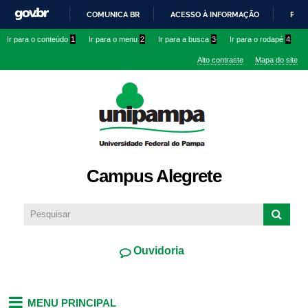
Pular
COMUNICA BR
ACESSO À INFORMAÇÃO
PART
para o
IR
Ir para o conteúdo
1
Ir para o menu
2
Ir para a busca
3
Ir para o rodapé
4
conteúdo
PARA
principal
Alto contraste
Mapa do site
O
CONTEÚDO
Campus Alegrete
Ouvidoria
MENU PRINCIPAL