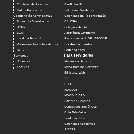
Comissão de Pesquisa
Cardápios RU
Outras Comissões
Calendário Acadêmico
Coordenação Administrativa
Calendário da Pós-graduação
Secretaria Administrativa
GAUCHA
SCMP
Colações de Grau
SCOF
Assistência Estudantil
Interface Pessoal
Fale conosco NuDEs/PRODAE
Planejamento e Infraestrutura
Dúvidas Frequentes
STIC
Dados Abertos
Para servidores
Servidores
Docentes
Manual do Servidor
Técnicos
Mapa Horários Docentes
Biblioteca Web
SEI
GURI
MOODLE
MOODLE EAD
Painel de Serviços
Certificados Eletrônicos
Guia Telefônico
Cardápios RUs
Calendário Acadêmico
SIPPEE