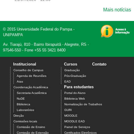
Mais notícias
© 2015 Universidade Federal do Pampa -
UNIPAMPA
Av. Tiarajú, 810 - Bairro Ibirapuitã - Alegrete, RS -
97546-550 - Fone +55 55 3421 8400
Institucional
Cursos
Contato
Conselho de Campus
Graduação
Agenda de Reuniões
Pós-Graduação
Atas
EAD
Para estudantes
Coordenação Acadêmica
Secretaria Acadêmica
Portal do Aluno
NuDE
Biblioteca Web
Biblioteca
Normalização de Trabalhos
Laboratórios
GURI
Direção
MOODLE
Comissões locais
MOODLE EAD
Comissão de Ensino
Painel de Serviços
Comissão de Extensão
Certificados Eletrônicos