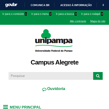
Pular
COMUNICA BR
ACESSO À INFORMAÇÃO
PART
para o
IR
Ir para o conteúdo
1
Ir para o menu
2
Ir para a busca
3
Ir para o rodapé
4
conteúdo
PARA
principal
Alto contraste
Mapa do site
O
CONTEÚDO
Campus Alegrete
Ouvidoria
MENU PRINCIPAL