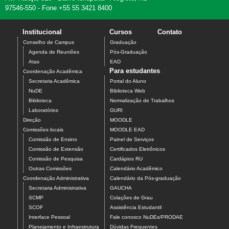
97546-550 - Fone +55 55 3421 8400
Institucional
Cursos
Contato
Conselho de Campus
Graduação
Agenda de Reuniões
Pós-Graduação
Atas
EAD
Para estudantes
Coordenação Acadêmica
Secretaria Acadêmica
Portal do Aluno
NuDE
Biblioteca Web
Biblioteca
Normalização de Trabalhos
Laboratórios
GURI
Direção
MOODLE
Comissões locais
MOODLE EAD
Comissão de Ensino
Painel de Serviços
Comissão de Extensão
Certificados Eletrônicos
Comissão de Pesquisa
Cardápios RU
Outras Comissões
Calendário Acadêmico
Coordenação Administrativa
Calendário da Pós-graduação
Secretaria Administrativa
GAUCHA
SCMP
Colações de Grau
SCOF
Assistência Estudantil
Interface Pessoal
Fale conosco NuDEs/PRODAE
Planejamento e Infraestrutura
Dúvidas Frequentes