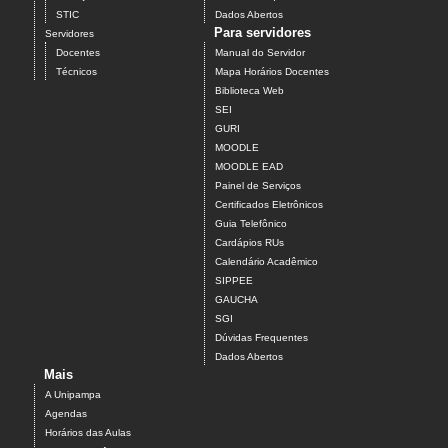
STIC
Dados Abertos
Para servidores
Servidores
Docentes
Manual do Servidor
Técnicos
Mapa Horários Docentes
Biblioteca Web
SEI
GURI
MOODLE
MOODLE EAD
Painel de Serviços
Certificados Eletrônicos
Guia Telefônico
Cardápios RUs
Calendário Acadêmico
SIPPEE
GAUCHA
SGI
Dúvidas Frequentes
Dados Abertos
Mais
A Unipampa
Agendas
Horários das Aulas