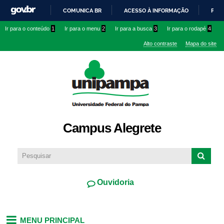
Pular
COMUNICA BR
ACESSO À INFORMAÇÃO
PART
para o
IR
Ir para o conteúdo
1
Ir para o menu
2
Ir para a busca
3
Ir para o rodapé
4
conteúdo
PARA
principal
Alto contraste
Mapa do site
O
CONTEÚDO
Campus Alegrete
Ouvidoria
MENU PRINCIPAL