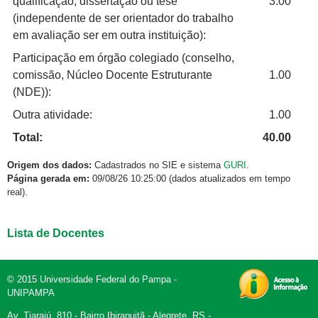
qualificação, dissertação ou tese
3.00
(independente de ser orientador do trabalho
em avaliação ser em outra instituição):
Participação em órgão colegiado (conselho,
comissão, Núcleo Docente Estruturante
1.00
(NDE)):
Outra atividade:
1.00
Total:
40.00
Origem dos dados:
Cadastrados no SIE e sistema
GURI
.
Página gerada em:
09/08/26 10:25:00 (dados atualizados em tempo
real).
Lista de Docentes
© 2015 Universidade Federal do Pampa -
UNIPAMPA
Av. Tiarajú, 810 - Bairro Ibirapuitã - Alegrete, RS -