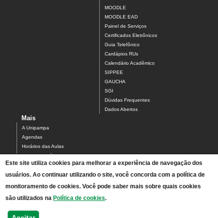
MOODLE
MOODLE EAD
Painel de Serviços
Certificados Eletrônicos
Guia Telefônico
Cardápios RUs
Calendário Acadêmico
SIPPEE
GAUCHA
SGI
Dúvidas Frequentes
Dados Abertos
Mais
A Unipampa
Agendas
Horários das Aulas
Centro Acadêmico do Campus Alegrete
Este site utiliza cookies para melhorar a experiência de navegação dos
Estrutura Organizacional
usuários. Ao continuar utilizando o site, você concorda com a política de
PDI 2019-2023
Orientações de segurança
monitoramento de cookies. Você pode saber mais sobre quais cookies
Mapa
são utilizados na
Política de cookies
.
Acesso ao Antigo Portal
Relatórios de Gestão e Planejamento
Aceitar