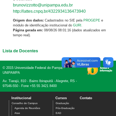
brunovizzotto@unipampa.edu.br
http://lattes.cnpq.br/4322934136473940
Origem dos dados:
Cadastrados no SIE pela
PROGEPE
e
módulo de identificação institucional do
GURI
.
Página gerada em:
08/08/26 08:01:16 (dados atualizados em
tempo real).
Lista de Docentes
© 2015 Universidade Federal do Pampa -
UNIPAMPA
Av. Tiarajú, 810 - Bairro Ibirapuitã - Alegrete, RS -
97546-550 - Fone +55 55 3421 8400
Institucional
Cursos
Contato
Conselho de Campus
Graduação
Agenda de Reuniões
Pós-Graduação
Atas
EAD