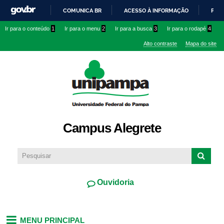
Pular
COMUNICA BR
ACESSO À INFORMAÇÃO
PART
para o
IR
Ir para o conteúdo
1
Ir para o menu
2
Ir para a busca
3
Ir para o rodapé
4
conteúdo
PARA
principal
Alto contraste
Mapa do site
O
CONTEÚDO
Campus Alegrete
Ouvidoria
MENU PRINCIPAL