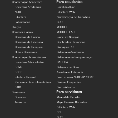
Para estudantes
Coordenação Acadêmica
Secretaria Acadêmica
Portal do Aluno
NuDE
Biblioteca Web
Biblioteca
Normalização de Trabalhos
Laboratórios
GURI
Direção
MOODLE
Comissões locais
MOODLE EAD
Comissão de Ensino
Painel de Serviços
Comissão de Extensão
Certificados Eletrônicos
Comissão de Pesquisa
Cardápios RU
Outras Comissões
Calendário Acadêmico
Coordenação Administrativa
Calendário da Pós-graduação
Secretaria Administrativa
GAUCHA
SCMP
Colações de Grau
SCOF
Assistência Estudantil
Interface Pessoal
Fale conosco NuDEs/PRODAE
Planejamento e Infraestrutura
Dúvidas Frequentes
STIC
Dados Abertos
Para servidores
Servidores
Docentes
Manual do Servidor
Técnicos
Mapa Horários Docentes
Biblioteca Web
SEI
GURI