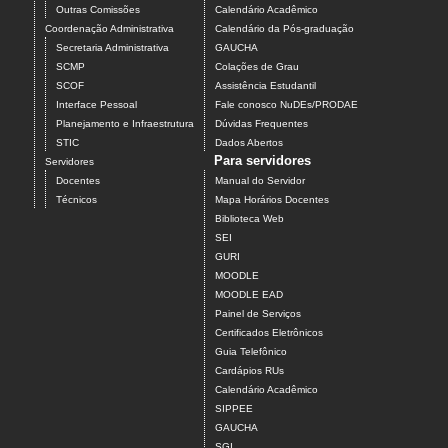
Outras Comissões
Calendário Acadêmico
Coordenação Administrativa
Calendário da Pós-graduação
Secretaria Administrativa
GAUCHA
SCMP
Colações de Grau
SCOF
Assistência Estudantil
Interface Pessoal
Fale conosco NuDEs/PRODAE
Planejamento e Infraestrutura
Dúvidas Frequentes
STIC
Dados Abertos
Para servidores
Servidores
Docentes
Manual do Servidor
Técnicos
Mapa Horários Docentes
Biblioteca Web
SEI
GURI
MOODLE
MOODLE EAD
Painel de Serviços
Certificados Eletrônicos
Guia Telefônico
Cardápios RUs
Calendário Acadêmico
SIPPEE
GAUCHA
SGI