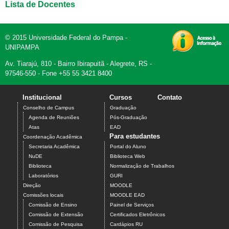
Lista de Docentes
© 2015 Universidade Federal do Pampa -
UNIPAMPA
Av. Tiarajú, 810 - Bairro Ibirapuitã - Alegrete, RS -
97546-550 - Fone +55 55 3421 8400
Institucional
Cursos
Contato
Conselho de Campus
Graduação
Agenda de Reuniões
Pós-Graduação
Atas
EAD
Para estudantes
Coordenação Acadêmica
Secretaria Acadêmica
Portal do Aluno
NuDE
Biblioteca Web
Biblioteca
Normalização de Trabalhos
Laboratórios
GURI
Direção
MOODLE
Comissões locais
MOODLE EAD
Comissão de Ensino
Painel de Serviços
Comissão de Extensão
Certificados Eletrônicos
Comissão de Pesquisa
Cardápios RU