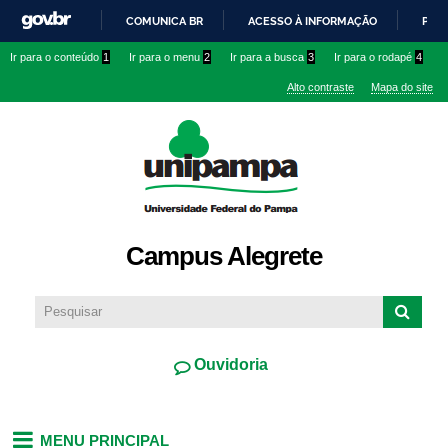
Pular
COMUNICA BR
ACESSO À INFORMAÇÃO
PART
para o
IR
Ir para o conteúdo
1
Ir para o menu
2
Ir para a busca
3
Ir para o rodapé
4
conteúdo
PARA
principal
Alto contraste
Mapa do site
O
CONTEÚDO
Campus Alegrete
Ouvidoria
MENU PRINCIPAL