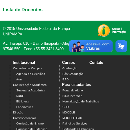
Lista de Docentes
© 2015 Universidade Federal do Pampa -
UNIPAMPA
Av. Tiarajú, 810 - Bairro Ibirapuitã - Alegrete, RS -
97546-550 - Fone +55 55 3421 8400
Institucional
Cursos
Contato
Conselho de Campus
Graduação
Agenda de Reuniões
Pós-Graduação
Atas
EAD
Para estudantes
Coordenação Acadêmica
Secretaria Acadêmica
Portal do Aluno
NuDE
Biblioteca Web
Biblioteca
Normalização de Trabalhos
Laboratórios
GURI
Direção
MOODLE
Comissões locais
MOODLE EAD
Comissão de Ensino
Painel de Serviços
Comissão de Extensão
Certificados Eletrônicos