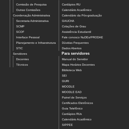
Comissão de Pesquisa
Cardápios RU
Outras Comissões
Calendário Acadêmico
Coordenação Administrativa
Calendário da Pós-graduação
Secretaria Administrativa
GAUCHA
SCMP
Colações de Grau
SCOF
Assistência Estudantil
Interface Pessoal
Fale conosco NuDEs/PRODAE
Planejamento e Infraestrutura
Dúvidas Frequentes
STIC
Dados Abertos
Para servidores
Servidores
Docentes
Manual do Servidor
Técnicos
Mapa Horários Docentes
Biblioteca Web
SEI
GURI
MOODLE
MOODLE EAD
Painel de Serviços
Certificados Eletrônicos
Guia Telefônico
Cardápios RUs
Calendário Acadêmico
SIPPEE