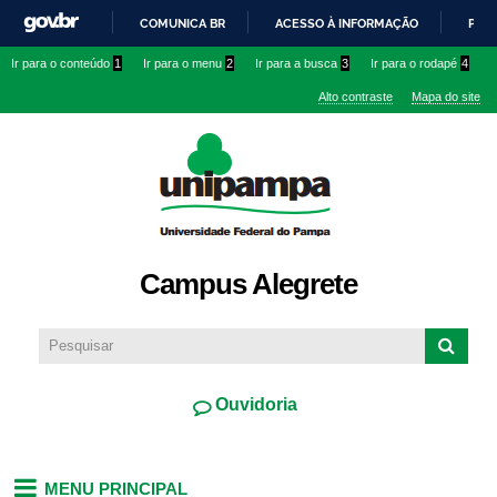
Pular
COMUNICA BR
ACESSO À INFORMAÇÃO
PART
para o
IR
Ir para o conteúdo
1
Ir para o menu
2
Ir para a busca
3
Ir para o rodapé
4
conteúdo
PARA
principal
Alto contraste
Mapa do site
O
CONTEÚDO
Campus Alegrete
Ouvidoria
MENU PRINCIPAL