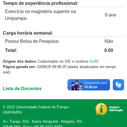
Tempo de experiência profissional:
Exercício no magistério superior na
0 ano
Unipampa:
Carga horária semanal:
Possui Bolsa de Pesquisa:
Não
Total:
0.00
Origem dos dados:
Cadastrados no SIE e sistema
GURI
.
Página gerada em:
10/08/26 09:08:20 (dados atualizados em tempo
real).
Lista de Docentes
© 2015 Universidade Federal do Pampa -
UNIPAMPA
Av. Tiarajú, 810 - Bairro Ibirapuitã - Alegrete, RS -
97546-550 - Fone +55 55 3421 8400