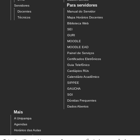
Para servidores
Servidores
Docentes
Manual do Servidor
Técnicos
Mapa Horários Docentes
Biblioteca Web
SEI
GURI
MOODLE
MOODLE EAD
Painel de Serviços
Certificados Eletrônicos
Guia Telefônico
Cardápios RUs
Calendário Acadêmico
SIPPEE
GAUCHA
SGI
Dúvidas Frequentes
Dados Abertos
Mais
A Unipampa
Agendas
Horários das Aulas
Centro Acadêmico do Campus Alegrete