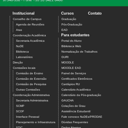
Institucional
Cursos
Contato
Conselho de Campus
Graduação
Agenda de Reuniões
Pós-Graduação
Atas
EAD
Para estudantes
Coordenação Acadêmica
Secretaria Acadêmica
Portal do Aluno
NuDE
Biblioteca Web
Biblioteca
Normalização de Trabalhos
Laboratórios
GURI
Direção
MOODLE
Comissões locais
MOODLE EAD
Comissão de Ensino
Painel de Serviços
Comissão de Extensão
Certificados Eletrônicos
Comissão de Pesquisa
Cardápios RU
Outras Comissões
Calendário Acadêmico
Coordenação Administrativa
Calendário da Pós-graduação
Secretaria Administrativa
GAUCHA
SCMP
Colações de Grau
SCOF
Assistência Estudantil
Interface Pessoal
Fale conosco NuDEs/PRODAE
Planejamento e Infraestrutura
Dúvidas Frequentes
STIC
Dados Abertos