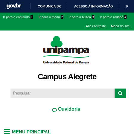
Pular
COMUNICA BR
ACESSO À INFORMAÇÃO
PART
para o
IR
Ir para o conteúdo
1
Ir para o menu
2
Ir para a busca
3
Ir para o rodapé
4
conteúdo
PARA
principal
Alto contraste
Mapa do site
O
CONTEÚDO
Campus Alegrete
Ouvidoria
MENU PRINCIPAL