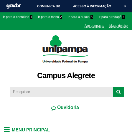
Pular
COMUNICA BR
ACESSO À INFORMAÇÃO
PART
para o
IR
Ir para o conteúdo
1
Ir para o menu
2
Ir para a busca
3
Ir para o rodapé
4
conteúdo
PARA
principal
Alto contraste
Mapa do site
O
CONTEÚDO
Campus Alegrete
Ouvidoria
MENU PRINCIPAL