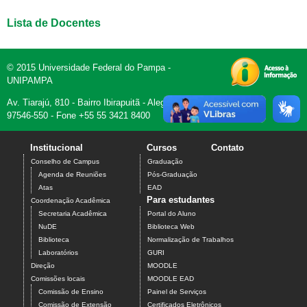
Lista de Docentes
© 2015 Universidade Federal do Pampa -
UNIPAMPA
Av. Tiarajú, 810 - Bairro Ibirapuitã - Alegrete, RS -
97546-550 - Fone +55 55 3421 8400
Institucional
Cursos
Contato
Conselho de Campus
Graduação
Agenda de Reuniões
Pós-Graduação
Atas
EAD
Para estudantes
Coordenação Acadêmica
Secretaria Acadêmica
Portal do Aluno
NuDE
Biblioteca Web
Biblioteca
Normalização de Trabalhos
Laboratórios
GURI
Direção
MOODLE
Comissões locais
MOODLE EAD
Comissão de Ensino
Painel de Serviços
Comissão de Extensão
Certificados Eletrônicos