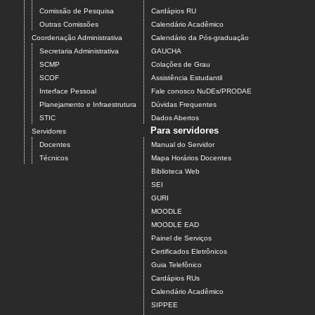
Comissão de Pesquisa
Cardápios RU
Outras Comissões
Calendário Acadêmico
Coordenação Administrativa
Calendário da Pós-graduação
Secretaria Administrativa
GAUCHA
SCMP
Colações de Grau
SCOF
Assistência Estudantil
Interface Pessoal
Fale conosco NuDEs/PRODAE
Planejamento e Infraestrutura
Dúvidas Frequentes
STIC
Dados Abertos
Para servidores
Servidores
Docentes
Manual do Servidor
Técnicos
Mapa Horários Docentes
Biblioteca Web
SEI
GURI
MOODLE
MOODLE EAD
Painel de Serviços
Certificados Eletrônicos
Guia Telefônico
Cardápios RUs
Calendário Acadêmico
SIPPEE