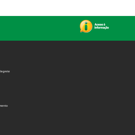
legrete
amento