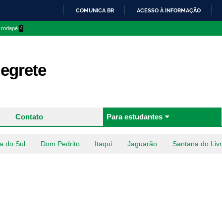
Pular
COMUNICA BR
ACESSO À INFORMAÇÃO
para o
IR
o rodapé
4
conteúdo
PARA
principal
O
CONTEÚDO
egrete
Contato
Para estudantes
a do Sul
Dom Pedrito
Itaqui
Jaguarão
Santana do Liv