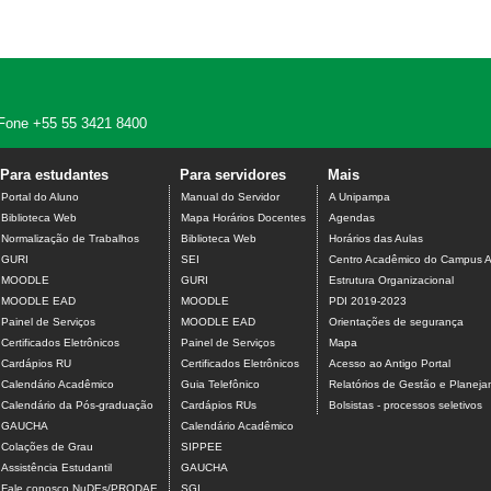
 - Fone +55 55 3421 8400
Para estudantes
Para servidores
Mais
Portal do Aluno
Manual do Servidor
A Unipampa
Biblioteca Web
Mapa Horários Docentes
Agendas
Normalização de Trabalhos
Biblioteca Web
Horários das Aulas
GURI
SEI
Centro Acadêmico do Campus A
MOODLE
GURI
Estrutura Organizacional
MOODLE EAD
MOODLE
PDI 2019-2023
Painel de Serviços
MOODLE EAD
Orientações de segurança
Certificados Eletrônicos
Painel de Serviços
Mapa
Cardápios RU
Certificados Eletrônicos
Acesso ao Antigo Portal
Calendário Acadêmico
Guia Telefônico
Relatórios de Gestão e Planej
Calendário da Pós-graduação
Cardápios RUs
Bolsistas - processos seletivos
GAUCHA
Calendário Acadêmico
Colações de Grau
SIPPEE
Assistência Estudantil
GAUCHA
Fale conosco NuDEs/PRODAE
SGI