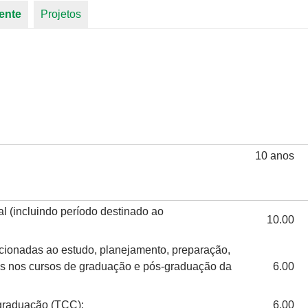
ente
(aba ativa)
Projetos
10 anos
l (incluindo período destinado ao
10.00
acionadas ao estudo, planejamento, preparação,
as nos cursos de graduação e pós-graduação da
6.00
 graduação (TCC):
6.00