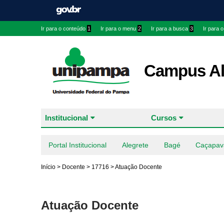
Ir para o conteúdo
1
Ir para o menu
2
Ir para a busca
3
Ir para 
Campus Al
Institucional
Cursos
Portal Institucional
Alegrete
Bagé
Caçapav
Início
>
Docente
>
17716
>
Atuação Docente
Atuação Docente