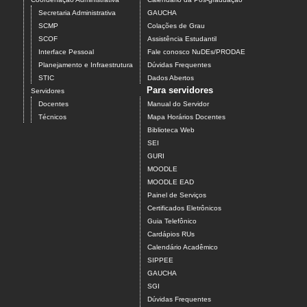
Secretaria Administrativa
GAUCHA
SCMP
Colações de Grau
SCOF
Assistência Estudantil
Interface Pessoal
Fale conosco NuDEs/PRODAE
Planejamento e Infraestrutura
Dúvidas Frequentes
STIC
Dados Abertos
Para servidores
Servidores
Docentes
Manual do Servidor
Técnicos
Mapa Horários Docentes
Biblioteca Web
SEI
GURI
MOODLE
MOODLE EAD
Painel de Serviços
Certificados Eletrônicos
Guia Telefônico
Cardápios RUs
Calendário Acadêmico
SIPPEE
GAUCHA
SGI
Dúvidas Frequentes