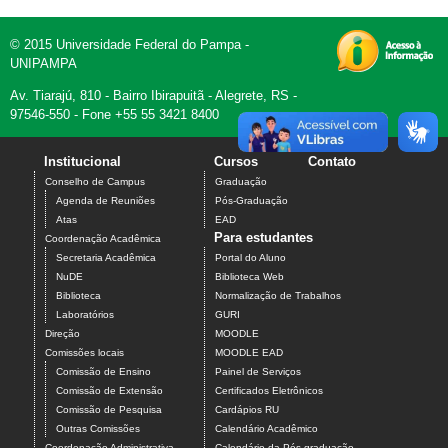
© 2015 Universidade Federal do Pampa -
UNIPAMPA
Av. Tiarajú, 810 - Bairro Ibirapuitã - Alegrete, RS -
97546-550 - Fone +55 55 3421 8400
Institucional
Cursos
Contato
Conselho de Campus
Graduação
Agenda de Reuniões
Pós-Graduação
Atas
EAD
Para estudantes
Coordenação Acadêmica
Secretaria Acadêmica
Portal do Aluno
NuDE
Biblioteca Web
Biblioteca
Normalização de Trabalhos
Laboratórios
GURI
Direção
MOODLE
Comissões locais
MOODLE EAD
Comissão de Ensino
Painel de Serviços
Comissão de Extensão
Certificados Eletrônicos
Comissão de Pesquisa
Cardápios RU
Outras Comissões
Calendário Acadêmico
Coordenação Administrativa
Calendário da Pós-graduação