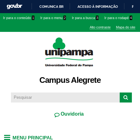
Pular
COMUNICA BR
ACESSO À INFORMAÇÃO
PART
para o
IR
Ir para o conteúdo
1
Ir para o menu
2
Ir para a busca
3
Ir para o rodapé
4
conteúdo
PARA
principal
Alto contraste
Mapa do site
O
CONTEÚDO
Campus Alegrete
Ouvidoria
MENU PRINCIPAL