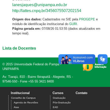
lanesjaques@unipampa.edu.br
http://lattes.cnpq.br/3456075507202154
Origem dos dados:
Cadastrados no SIE pela
PROGEPE
e
módulo de identificação institucional do
GURI
.
Página gerada em:
07/08/26 01:53:55 (dados atualizados em
tempo real).
Lista de Docentes
© 2015 Universidade Federal do Pampa -
UNIPAMPA
Av. Tiarajú, 810 - Bairro Ibirapuitã - Alegrete, RS -
97546-550 - Fone +55 55 3421 8400
Institucional
Cursos
Contato
Conselho de Campus
Graduação
Agenda de Reuniões
Pós-Graduação
Atas
EAD