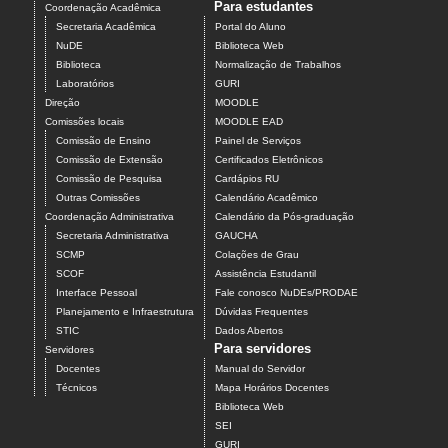
Para estudantes
Coordenação Acadêmica
Secretaria Acadêmica
Portal do Aluno
NuDE
Biblioteca Web
Biblioteca
Normalização de Trabalhos
Laboratórios
GURI
Direção
MOODLE
Comissões locais
MOODLE EAD
Comissão de Ensino
Painel de Serviços
Comissão de Extensão
Certificados Eletrônicos
Comissão de Pesquisa
Cardápios RU
Outras Comissões
Calendário Acadêmico
Coordenação Administrativa
Calendário da Pós-graduação
Secretaria Administrativa
GAUCHA
SCMP
Colações de Grau
SCOF
Assistência Estudantil
Interface Pessoal
Fale conosco NuDEs/PRODAE
Planejamento e Infraestrutura
Dúvidas Frequentes
STIC
Dados Abertos
Para servidores
Servidores
Docentes
Manual do Servidor
Técnicos
Mapa Horários Docentes
Biblioteca Web
SEI
GURI