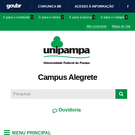
Pular
COMUNICA BR
ACESSO À INFORMAÇÃO
PART
para o
IR
Ir para o conteúdo
1
Ir para o menu
2
Ir para a busca
3
Ir para o rodapé
4
conteúdo
PARA
principal
Alto contraste
Mapa do site
O
CONTEÚDO
Campus Alegrete
Ouvidoria
MENU PRINCIPAL