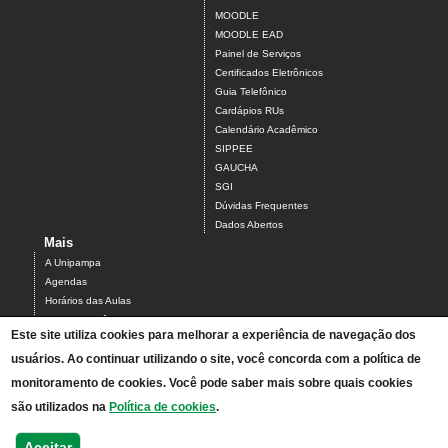
MOODLE
MOODLE EAD
Painel de Serviços
Certificados Eletrônicos
Guia Telefônico
Cardápios RUs
Calendário Acadêmico
SIPPEE
GAUCHA
SGI
Dúvidas Frequentes
Dados Abertos
Mais
A Unipampa
Agendas
Horários das Aulas
Centro Acadêmico do Campus Alegrete
Este site utiliza cookies para melhorar a experiência de navegação dos
Estrutura Organizacional
usuários. Ao continuar utilizando o site, você concorda com a política de
PDI 2019-2023
Orientações de segurança
monitoramento de cookies. Você pode saber mais sobre quais cookies
Mapa
são utilizados na
Política de cookies
.
Acesso ao Antigo Portal
Relatórios de Gestão e Planejamento
Aceitar