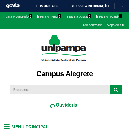
Pular
COMUNICA BR
ACESSO À INFORMAÇÃO
PART
para o
IR
Ir para o conteúdo
1
Ir para o menu
2
Ir para a busca
3
Ir para o rodapé
4
conteúdo
PARA
principal
Alto contraste
Mapa do site
O
CONTEÚDO
Campus Alegrete
Ouvidoria
MENU PRINCIPAL