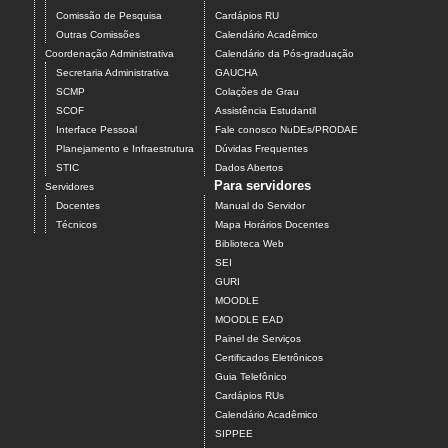
Comissão de Pesquisa
Cardápios RU
Outras Comissões
Calendário Acadêmico
Coordenação Administrativa
Calendário da Pós-graduação
Secretaria Administrativa
GAUCHA
SCMP
Colações de Grau
SCOF
Assistência Estudantil
Interface Pessoal
Fale conosco NuDEs/PRODAE
Planejamento e Infraestrutura
Dúvidas Frequentes
STIC
Dados Abertos
Para servidores
Servidores
Docentes
Manual do Servidor
Técnicos
Mapa Horários Docentes
Biblioteca Web
SEI
GURI
MOODLE
MOODLE EAD
Painel de Serviços
Certificados Eletrônicos
Guia Telefônico
Cardápios RUs
Calendário Acadêmico
SIPPEE