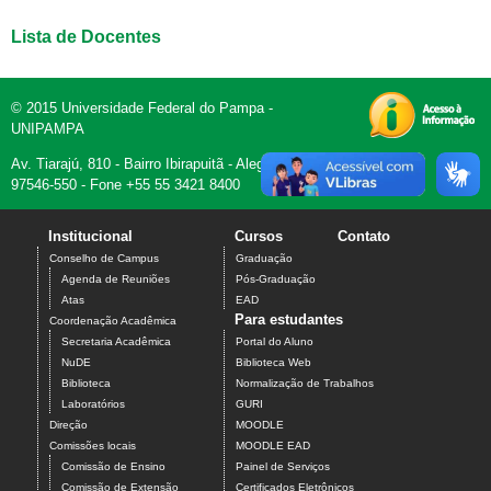
Lista de Docentes
© 2015 Universidade Federal do Pampa -
UNIPAMPA
Av. Tiarajú, 810 - Bairro Ibirapuitã - Alegrete, RS -
97546-550 - Fone +55 55 3421 8400
Institucional
Cursos
Contato
Conselho de Campus
Graduação
Agenda de Reuniões
Pós-Graduação
Atas
EAD
Para estudantes
Coordenação Acadêmica
Secretaria Acadêmica
Portal do Aluno
NuDE
Biblioteca Web
Biblioteca
Normalização de Trabalhos
Laboratórios
GURI
Direção
MOODLE
Comissões locais
MOODLE EAD
Comissão de Ensino
Painel de Serviços
Comissão de Extensão
Certificados Eletrônicos