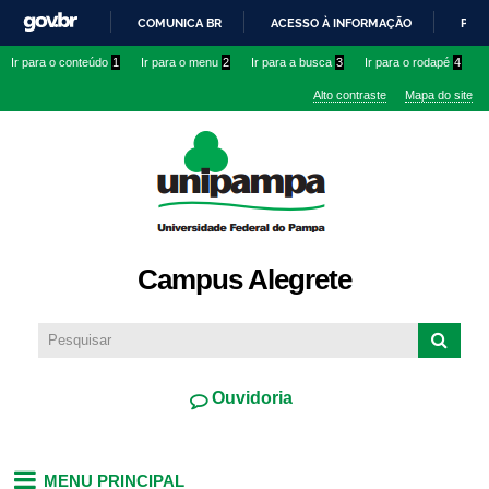
Pular
COMUNICA BR
ACESSO À INFORMAÇÃO
PART
para o
IR
Ir para o conteúdo
1
Ir para o menu
2
Ir para a busca
3
Ir para o rodapé
4
conteúdo
PARA
principal
Alto contraste
Mapa do site
O
CONTEÚDO
Campus Alegrete
Ouvidoria
MENU PRINCIPAL