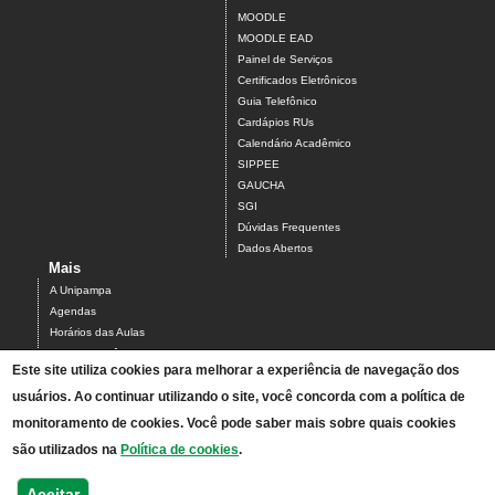
MOODLE
MOODLE EAD
Painel de Serviços
Certificados Eletrônicos
Guia Telefônico
Cardápios RUs
Calendário Acadêmico
SIPPEE
GAUCHA
SGI
Dúvidas Frequentes
Dados Abertos
Mais
A Unipampa
Agendas
Horários das Aulas
Centro Acadêmico do Campus Alegrete
Este site utiliza cookies para melhorar a experiência de navegação dos
Estrutura Organizacional
usuários. Ao continuar utilizando o site, você concorda com a política de
PDI 2019-2023
Orientações de segurança
monitoramento de cookies. Você pode saber mais sobre quais cookies
Mapa
são utilizados na
Política de cookies
.
Acesso ao Antigo Portal
Relatórios de Gestão e Planejamento
Aceitar