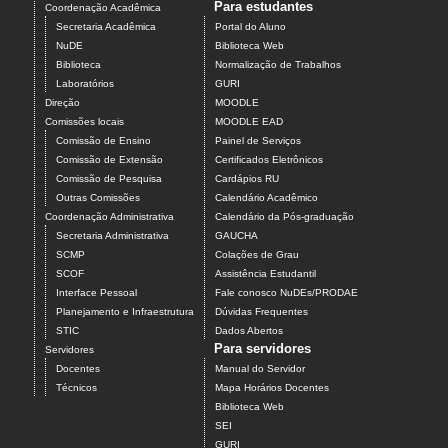
Para estudantes
Coordenação Acadêmica
Secretaria Acadêmica
Portal do Aluno
NuDE
Biblioteca Web
Biblioteca
Normalização de Trabalhos
Laboratórios
GURI
Direção
MOODLE
Comissões locais
MOODLE EAD
Comissão de Ensino
Painel de Serviços
Comissão de Extensão
Certificados Eletrônicos
Comissão de Pesquisa
Cardápios RU
Outras Comissões
Calendário Acadêmico
Coordenação Administrativa
Calendário da Pós-graduação
Secretaria Administrativa
GAUCHA
SCMP
Colações de Grau
SCOF
Assistência Estudantil
Interface Pessoal
Fale conosco NuDEs/PRODAE
Planejamento e Infraestrutura
Dúvidas Frequentes
STIC
Dados Abertos
Para servidores
Servidores
Docentes
Manual do Servidor
Técnicos
Mapa Horários Docentes
Biblioteca Web
SEI
GURI