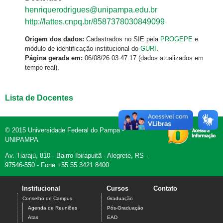
henriquerodrigues@unipampa.edu.br
http://lattes.cnpq.br/8587378030849099
Origem dos dados:
Cadastrados no SIE pela
PROGEPE
e
módulo de identificação institucional do
GURI
.
Página gerada em:
06/08/26 03:47:17 (dados atualizados em
tempo real).
Lista de Docentes
© 2015 Universidade Federal do Pampa -
UNIPAMPA
Av. Tiarajú, 810 - Bairro Ibirapuitã - Alegrete, RS -
97546-550 - Fone +55 55 3421 8400
Institucional
Cursos
Contato
Conselho de Campus
Graduação
Agenda de Reuniões
Pós-Graduação
Atas
EAD