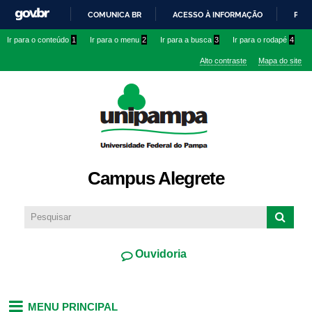
Pular
COMUNICA BR
ACESSO À INFORMAÇÃO
PART
para o
IR
Ir para o conteúdo
1
Ir para o menu
2
Ir para a busca
3
Ir para o rodapé
4
conteúdo
PARA
principal
Alto contraste
Mapa do site
O
CONTEÚDO
Campus Alegrete
Ouvidoria
MENU PRINCIPAL