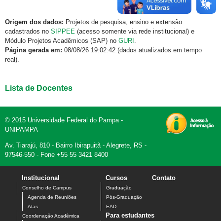
Origem dos dados:
Projetos de pesquisa, ensino e extensão
cadastrados no
SIPPEE
(acesso somente via rede institucional) e
Módulo Projetos Acadêmicos (SAP) no
GURI
.
Página gerada em:
08/08/26 19:02:42 (dados atualizados em tempo
real).
Lista de Docentes
© 2015 Universidade Federal do Pampa -
UNIPAMPA
Av. Tiarajú, 810 - Bairro Ibirapuitã - Alegrete, RS -
97546-550 - Fone +55 55 3421 8400
Institucional
Cursos
Contato
Conselho de Campus
Graduação
Agenda de Reuniões
Pós-Graduação
Atas
EAD
Para estudantes
Coordenação Acadêmica