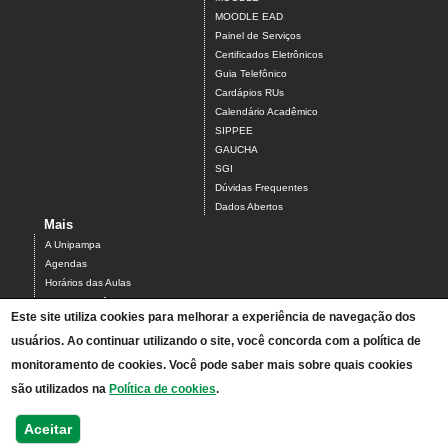
MOODLE EAD
Painel de Serviços
Certificados Eletrônicos
Guia Telefônico
Cardápios RUs
Calendário Acadêmico
SIPPEE
GAUCHA
SGI
Dúvidas Frequentes
Dados Abertos
Mais
A Unipampa
Agendas
Horários das Aulas
Centro Acadêmico do Campus Alegrete
Este site utiliza cookies para melhorar a experiência de navegação dos
Estrutura Organizacional
usuários. Ao continuar utilizando o site, você concorda com a política de
PDI 2019-2023
Orientações de segurança
monitoramento de cookies. Você pode saber mais sobre quais cookies
Mapa
são utilizados na
Política de cookies
.
Acesso ao Antigo Portal
Relatórios de Gestão e Planejamento
Aceitar
Bolsistas - processos seletivos