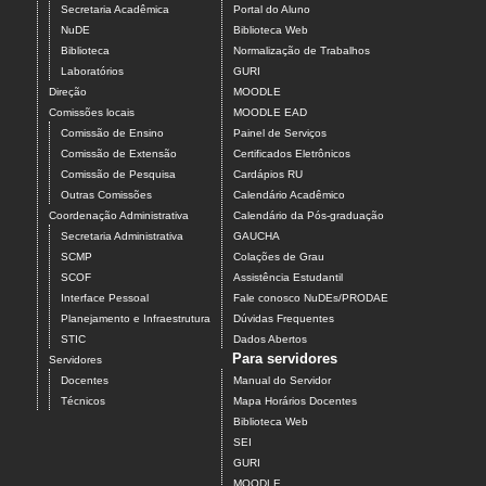
Secretaria Acadêmica
Portal do Aluno
NuDE
Biblioteca Web
Biblioteca
Normalização de Trabalhos
Laboratórios
GURI
Direção
MOODLE
Comissões locais
MOODLE EAD
Comissão de Ensino
Painel de Serviços
Comissão de Extensão
Certificados Eletrônicos
Comissão de Pesquisa
Cardápios RU
Outras Comissões
Calendário Acadêmico
Coordenação Administrativa
Calendário da Pós-graduação
Secretaria Administrativa
GAUCHA
SCMP
Colações de Grau
SCOF
Assistência Estudantil
Interface Pessoal
Fale conosco NuDEs/PRODAE
Planejamento e Infraestrutura
Dúvidas Frequentes
STIC
Dados Abertos
Para servidores
Servidores
Docentes
Manual do Servidor
Técnicos
Mapa Horários Docentes
Biblioteca Web
SEI
GURI
MOODLE