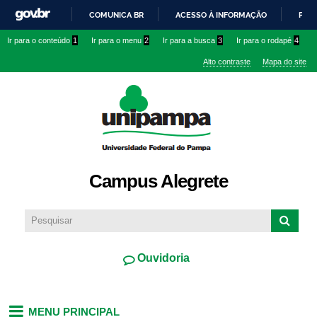
Pular
COMUNICA BR
ACESSO À INFORMAÇÃO
PART
para o
IR
Ir para o conteúdo
1
Ir para o menu
2
Ir para a busca
3
Ir para o rodapé
4
conteúdo
PARA
principal
Alto contraste
Mapa do site
O
CONTEÚDO
Campus Alegrete
Ouvidoria
MENU PRINCIPAL