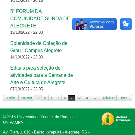
10/12/2022 - 20:16
5° FÓRUM DA
COMUNIDADE SURDA DE
ALEGRETE
19/10/2022 - 22:03
Solenidade de Colação de
Grau - Campus Alegrete
14/10/2022 - 23:03
Editais para seleção de
atividades para a Semana de
Arte e Cultura de Alegrete
07/10/2022 - 22:05
« início
‹ anterior
…
5
6
7
8
9
10
11
12
13
próximo ›
…
fim »
© 2015 Universidade Federal do Pampa -
UNIPAMPA
Av. Tiarajú, 810 - Bairro Ibirapuitã - Alegrete, RS -