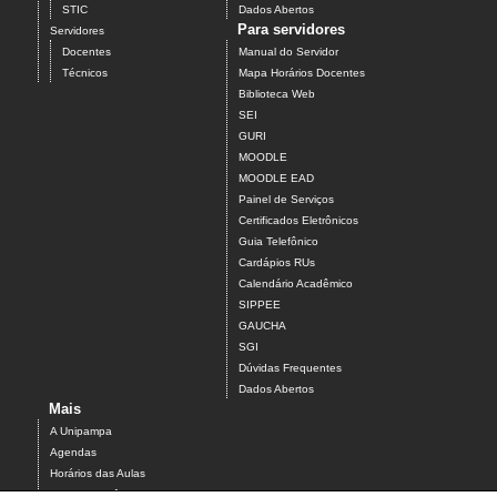
STIC
Dados Abertos
Para servidores
Servidores
Docentes
Manual do Servidor
Técnicos
Mapa Horários Docentes
Biblioteca Web
SEI
GURI
MOODLE
MOODLE EAD
Painel de Serviços
Certificados Eletrônicos
Guia Telefônico
Cardápios RUs
Calendário Acadêmico
SIPPEE
GAUCHA
SGI
Dúvidas Frequentes
Dados Abertos
Mais
A Unipampa
Agendas
Horários das Aulas
Centro Acadêmico do Campus Alegrete