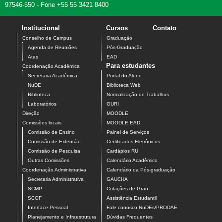
97546-550 - Fone +55 55 3421 8400
Institucional
Cursos
Contato
Conselho de Campus
Graduação
Agenda de Reuniões
Pós-Graduação
Atas
EAD
Para estudantes
Coordenação Acadêmica
Secretaria Acadêmica
Portal do Aluno
NuDE
Biblioteca Web
Biblioteca
Normalização de Trabalhos
Laboratórios
GURI
Direção
MOODLE
Comissões locais
MOODLE EAD
Comissão de Ensino
Painel de Serviços
Comissão de Extensão
Certificados Eletrônicos
Comissão de Pesquisa
Cardápios RU
Outras Comissões
Calendário Acadêmico
Coordenação Administrativa
Calendário da Pós-graduação
Secretaria Administrativa
GAUCHA
SCMP
Colações de Grau
SCOF
Assistência Estudantil
Interface Pessoal
Fale conosco NuDEs/PRODAE
Planejamento e Infraestrutura
Dúvidas Frequentes