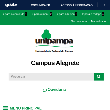
Pular
COMUNICA BR
ACESSO À INFORMAÇÃO
PART
para o
IR
Ir para o conteúdo
1
Ir para o menu
2
Ir para a busca
3
Ir para o rodapé
4
conteúdo
PARA
principal
Alto contraste
Mapa do site
O
CONTEÚDO
Campus Alegrete
Ouvidoria
MENU PRINCIPAL