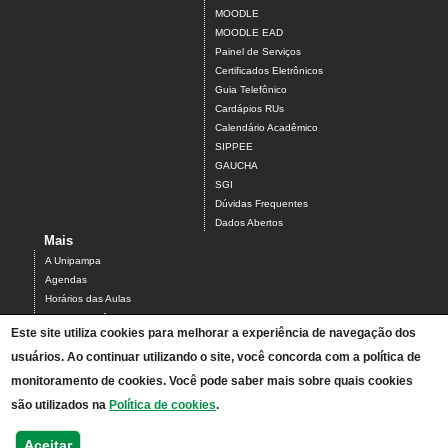
MOODLE
MOODLE EAD
Painel de Serviços
Certificados Eletrônicos
Guia Telefônico
Cardápios RUs
Calendário Acadêmico
SIPPEE
GAUCHA
SGI
Dúvidas Frequentes
Dados Abertos
Mais
A Unipampa
Agendas
Horários das Aulas
Centro Acadêmico do Campus Alegrete
Este site utiliza cookies para melhorar a experiência de navegação dos
Estrutura Organizacional
PDI 2019-2023
usuários. Ao continuar utilizando o site, você concorda com a política de
Orientações de segurança
monitoramento de cookies. Você pode saber mais sobre quais cookies
Mapa
são utilizados na
Política de cookies
.
Acesso ao Antigo Portal
Relatórios de Gestão e Planejamento
Aceitar