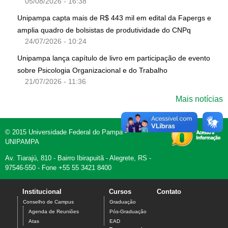
05/08/2026 - 16:38
Unipampa capta mais de R$ 443 mil em edital da Fapergs e
amplia quadro de bolsistas de produtividade do CNPq
24/07/2026 - 10:24
Unipampa lança capítulo de livro em participação de evento
sobre Psicologia Organizacional e do Trabalho
21/07/2026 - 11:36
Mais notícias
© 2015 Universidade Federal do Pampa -
UNIPAMPA
Av. Tiarajú, 810 - Bairro Ibirapuitã - Alegrete, RS -
97546-550 - Fone +55 55 3421 8400
Institucional
Cursos
Contato
Conselho de Campus
Graduação
Agenda de Reuniões
Pós-Graduação
Atas
EAD