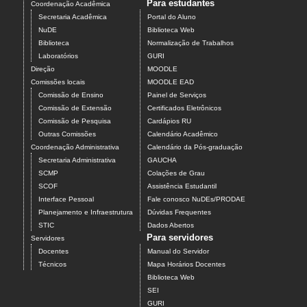
Para estudantes
Coordenação Acadêmica
Secretaria Acadêmica
Portal do Aluno
NuDE
Biblioteca Web
Biblioteca
Normalização de Trabalhos
Laboratórios
GURI
Direção
MOODLE
Comissões locais
MOODLE EAD
Comissão de Ensino
Painel de Serviços
Comissão de Extensão
Certificados Eletrônicos
Comissão de Pesquisa
Cardápios RU
Outras Comissões
Calendário Acadêmico
Coordenação Administrativa
Calendário da Pós-graduação
Secretaria Administrativa
GAUCHA
SCMP
Colações de Grau
SCOF
Assistência Estudantil
Interface Pessoal
Fale conosco NuDEs/PRODAE
Planejamento e Infraestrutura
Dúvidas Frequentes
STIC
Dados Abertos
Para servidores
Servidores
Docentes
Manual do Servidor
Técnicos
Mapa Horários Docentes
Biblioteca Web
SEI
GURI