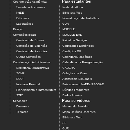
Para estudantes
Coordenação Acadêmica
Secretaria Acadêmica
Portal do Aluno
NuDE
Biblioteca Web
Biblioteca
Normalização de Trabalhos
Laboratórios
GURI
Direção
MOODLE
Comissões locais
MOODLE EAD
Comissão de Ensino
Painel de Serviços
Comissão de Extensão
Certificados Eletrônicos
Comissão de Pesquisa
Cardápios RU
Outras Comissões
Calendário Acadêmico
Coordenação Administrativa
Calendário da Pós-graduação
Secretaria Administrativa
GAUCHA
SCMP
Colações de Grau
SCOF
Assistência Estudantil
Interface Pessoal
Fale conosco NuDEs/PRODAE
Planejamento e Infraestrutura
Dúvidas Frequentes
STIC
Dados Abertos
Para servidores
Servidores
Docentes
Manual do Servidor
Técnicos
Mapa Horários Docentes
Biblioteca Web
SEI
GURI