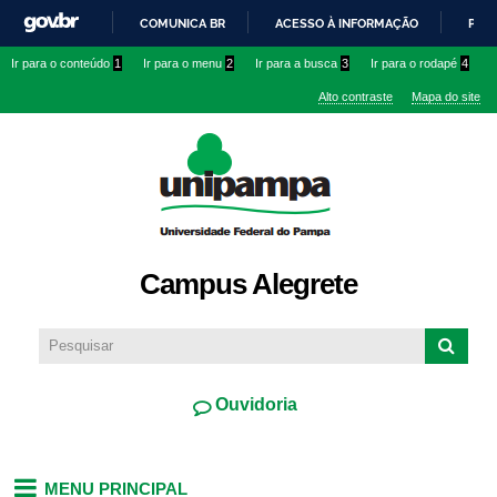
Pular
COMUNICA BR
ACESSO À INFORMAÇÃO
PART
para o
IR
Ir para o conteúdo
1
Ir para o menu
2
Ir para a busca
3
Ir para o rodapé
4
conteúdo
PARA
principal
Alto contraste
Mapa do site
O
CONTEÚDO
Campus Alegrete
Ouvidoria
MENU PRINCIPAL