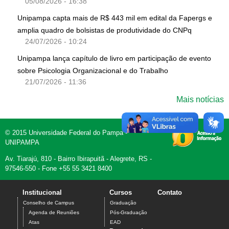
05/08/2026 - 16:38
Unipampa capta mais de R$ 443 mil em edital da Fapergs e
amplia quadro de bolsistas de produtividade do CNPq
24/07/2026 - 10:24
Unipampa lança capítulo de livro em participação de evento
sobre Psicologia Organizacional e do Trabalho
21/07/2026 - 11:36
Mais notícias
© 2015 Universidade Federal do Pampa -
UNIPAMPA
Av. Tiarajú, 810 - Bairro Ibirapuitã - Alegrete, RS -
97546-550 - Fone +55 55 3421 8400
Institucional
Cursos
Contato
Conselho de Campus
Graduação
Agenda de Reuniões
Pós-Graduação
Atas
EAD