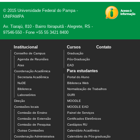
© 2015 Universidade Federal do Pampa -
UNIPAMPA
Av. Tiarajú, 810 - Bairro Ibirapuitã - Alegrete, RS -
97546-550 - Fone +55 55 3421 8400
Institucional
Cursos
Contato
Conselho de Campus
Graduação
Agenda de Reuniões
Pós-Graduação
Atas
EAD
Para estudantes
Coordenação Acadêmica
Secretaria Acadêmica
Portal do Aluno
NuDE
Biblioteca Web
Biblioteca
Normalização de Trabalhos
Laboratórios
GURI
Direção
MOODLE
Comissões locais
MOODLE EAD
Comissão de Ensino
Painel de Serviços
Comissão de Extensão
Certificados Eletrônicos
Comissão de Pesquisa
Cardápios RU
Outras Comissões
Calendário Acadêmico
Coordenação Administrativa
Calendário da Pós-graduação