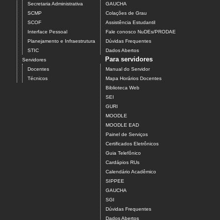
Secretaria Administrativa
GAUCHA
SCMP
Colações de Grau
SCOF
Assistência Estudantil
Interface Pessoal
Fale conosco NuDEs/PRODAE
Planejamento e Infraestrutura
Dúvidas Frequentes
STIC
Dados Abertos
Para servidores
Servidores
Docentes
Manual do Servidor
Técnicos
Mapa Horários Docentes
Biblioteca Web
SEI
GURI
MOODLE
MOODLE EAD
Painel de Serviços
Certificados Eletrônicos
Guia Telefônico
Cardápios RUs
Calendário Acadêmico
SIPPEE
GAUCHA
SGI
Dúvidas Frequentes
Dados Abertos