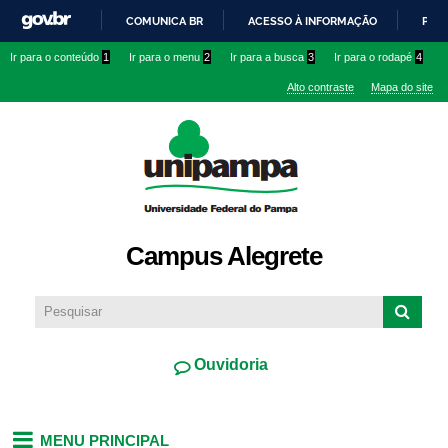
Pular
COMUNICA BR
ACESSO À INFORMAÇÃO
PART
para o
IR
Ir para o conteúdo
1
Ir para o menu
2
Ir para a busca
3
Ir para o rodapé
4
conteúdo
PARA
principal
Alto contraste
Mapa do site
O
CONTEÚDO
Campus Alegrete
Ouvidoria
MENU PRINCIPAL